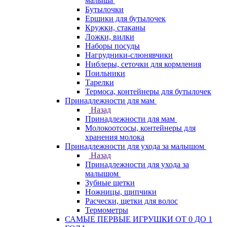
малыша
Бутылочки
Ершики для бутылочек
Кружки, стаканы
Ложки, вилки
Наборы посуды
Нагрудники-слюнявчики
Ниблеры, сеточки для кормления
Поильники
Тарелки
Термоса, контейнеры для бутылочек
Принадлежности для мам
Назад
Принадлежности для мам
Молокоотсосы, контейнеры для
хранения молока
Принадлежности для ухода за малышом
Назад
Принадлежности для ухода за
малышом
Зубные щетки
Ножницы, щипчики
Расчески, щетки для волос
Термометры
САМЫЕ ПЕРВЫЕ ИГРУШКИ ОТ 0 ДО 1