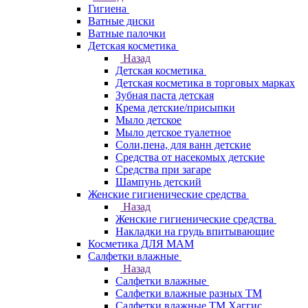
Гигиена
Ватные диски
Ватные палочки
Детская косметика
Назад
Детская косметика
Детская косметика в торговых марках
Зубная паста детская
Крема детские/присыпки
Мыло детское
Мыло детское туалетное
Соли,пена, для ванн детские
Средства от насекомых детские
Средства при загаре
Шампунь детский
Женские гигиенические средства
Назад
Женские гигиенические средства
Накладки на грудь впитывающие
Косметика ДЛЯ МАМ
Салфетки влажные
Назад
Салфетки влажные
Салфетки влажные разных ТМ
Салфетки влажные ТМ Хаггис