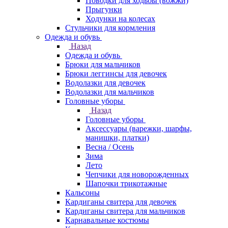
Поводки для ходьбы (вожжи)
Прыгунки
Ходунки на колесах
Стульчики для кормления
Одежда и обувь
Назад
Одежда и обувь
Брюки для мальчиков
Брюки леггинсы для девочек
Водолазки для девочек
Водолазки для мальчиков
Головные уборы
Назад
Головные уборы
Аксессуары (варежки, шарфы,
манишки, платки)
Весна / Осень
Зима
Лето
Чепчики для новорожденных
Шапочки трикотажные
Кальсоны
Кардиганы свитера для девочек
Кардиганы свитера для мальчиков
Карнавальные костюмы