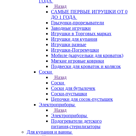
ГОДА
Назад
САМЫЕ ПЕРВЫЕ ИГРУШКИ ОТ 0
ДО 1 ГОДА
Грызунки-прорезыватели
Заводные игрушки
Игрушки в Торговых марках
Игрушки для купания
Игрушки разные
Игрушки-Погремушки
Мобиле (карусельки для кроваток)
Мягкие игровые коврики
Подвески для кроваток и колясок
Соски
Назад
Соски
Соски для бутылочек
Соски-пустышки
Цепочки для сосок-пустышек
Электроприборы
Назад
Электроприборы
Подогреватели детского
питания,стерилизаторы
Для купания и ванны