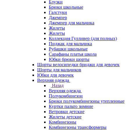
Блузки
Брюки школьные
Галстуки
Джемпер
Джемпер для мальчика
Жилеты
Жилеты
Коллекция Гулливер (для полных)
Пиджак для мальчика
Рубашки школьные
Сарафаны платья школа
Юбки брюки шорты
Шорты велосипедки бриджи для девочек
Шорты для мальчиков
Юбки для девочек
Верхняя одежда
Назад
Верхняя одежда
Полукомбинезон
Брюки полукомбинезоны утепленные
Куртки пальто зимние
Ветровки детские
Жилеты детские
Комбинезоны
Комбинезоны трансформеры