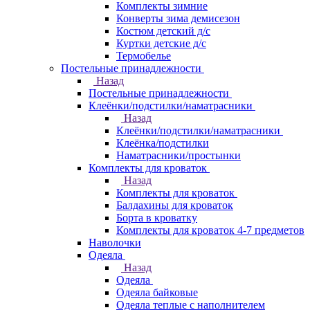
Комплекты зимние
Конверты зима демисезон
Костюм детский д/с
Куртки детские д/с
Термобелье
Постельные принадлежности
Назад
Постельные принадлежности
Клеёнки/подстилки/наматрасники
Назад
Клеёнки/подстилки/наматрасники
Клеёнка/подстилки
Наматрасники/простынки
Комплекты для кроваток
Назад
Комплекты для кроваток
Балдахины для кроваток
Борта в кроватку
Комплекты для кроваток 4-7 предметов
Наволочки
Одеяла
Назад
Одеяла
Одеяла байковые
Одеяла теплые с наполнителем