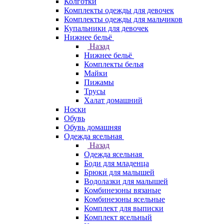
Колготки
Комплекты одежды для девочек
Комплекты одежды для мальчиков
Купальники для девочек
Нижнее бельё
Назад
Нижнее бельё
Комплекты белья
Майки
Пижамы
Трусы
Халат домашний
Носки
Обувь
Обувь домашняя
Одежда ясельная
Назад
Одежда ясельная
Боди для младенца
Брюки для малышей
Водолазки для малышей
Комбинезоны вязаные
Комбинезоны ясельные
Комплект для выписки
Комплект ясельный