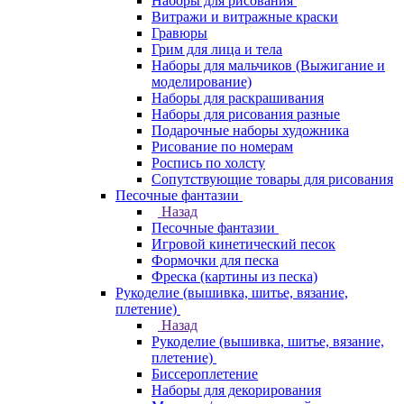
Наборы для рисования
Витражи и витражные краски
Гравюры
Грим для лица и тела
Наборы для мальчиков (Выжигание и
моделирование)
Наборы для раскрашивания
Наборы для рисования разные
Подарочные наборы художника
Рисование по номерам
Роспись по холсту
Сопутствующие товары для рисования
Песочные фантазии
Назад
Песочные фантазии
Игровой кинетический песок
Формочки для песка
Фреска (картины из песка)
Рукоделие (вышивка, шитье, вязание,
плетение)
Назад
Рукоделие (вышивка, шитье, вязание,
плетение)
Биссероплетение
Наборы для декорирования