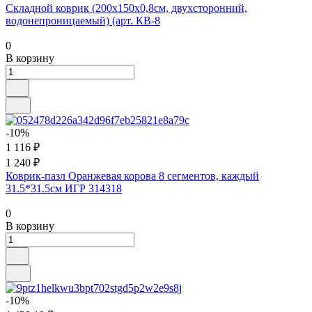
Складной коврик (200x150x0,8см, двухсторонний,
водонепроницаемый) (арт. КВ-8
0
В корзину
-10%
1 116 ₽
1 240 ₽
Коврик-пазл Оранжевая корова 8 сегментов, каждый
31.5*31.5см ИГР 314318
0
В корзину
-10%