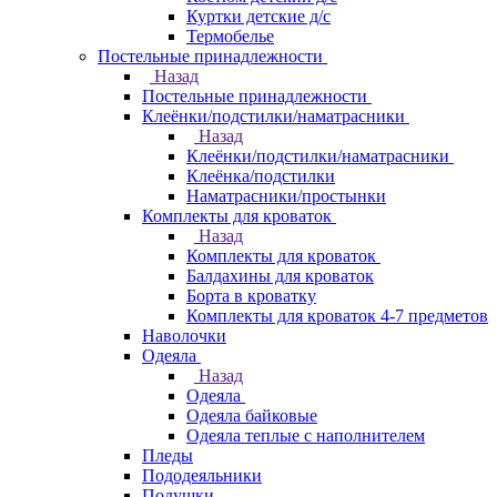
Куртки детские д/с
Термобелье
Постельные принадлежности
Назад
Постельные принадлежности
Клеёнки/подстилки/наматрасники
Назад
Клеёнки/подстилки/наматрасники
Клеёнка/подстилки
Наматрасники/простынки
Комплекты для кроваток
Назад
Комплекты для кроваток
Балдахины для кроваток
Борта в кроватку
Комплекты для кроваток 4-7 предметов
Наволочки
Одеяла
Назад
Одеяла
Одеяла байковые
Одеяла теплые с наполнителем
Пледы
Пододеяльники
Подушки