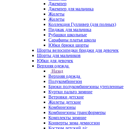
Джемпер
Джемпер для мальчика
Жилеты
Жилеты
Коллекция Гулливер (для полных)
Пиджак для мальчика
Рубашки школьные
Сарафаны платья школа
Юбки брюки шорты
Шорты велосипедки бриджи для девочек
Шорты для мальчиков
Юбки для девочек
Верхняя одежда
Назад
Верхняя одежда
Полукомбинезон
Брюки полукомбинезоны утепленные
Куртки пальто зимние
Ветровки детские
Жилеты детские
Комбинезоны
Комбинезоны трансформеры
Комплекты зимние
Конверты зима демисезон
Костюм детский д/с