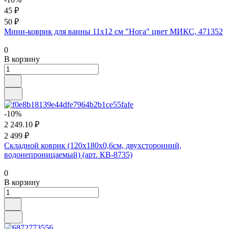
45 ₽
50 ₽
Мини-коврик для ванны 11х12 см "Нога" цвет МИКС, 471352
0
В корзину
-10%
2 249.10 ₽
2 499 ₽
Складной коврик (120x180x0,6см, двухсторонний,
водонепроницаемый) (арт. КВ-8735)
0
В корзину