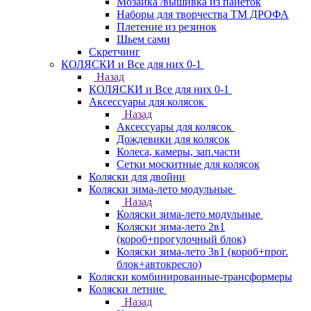
Мозаика /вышивка из пайеток
Наборы для творчества ТМ ДРОФА
Плетение из резинок
Шьем сами
Скретчинг
КОЛЯСКИ и Все для них 0-1
Назад
КОЛЯСКИ и Все для них 0-1
Аксессуары для колясок
Назад
Аксессуары для колясок
Дождевики для колясок
Колеса, камеры, зап.части
Сетки москитные для колясок
Коляски для двойни
Коляски зима-лето модульные
Назад
Коляски зима-лето модульные
Коляски зима-лето 2в1
(короб+прогулочный блок)
Коляски зима-лето 3в1 (короб+прог.
блок+автокресло)
Коляски комбинированные-трансформеры
Коляски летние
Назад