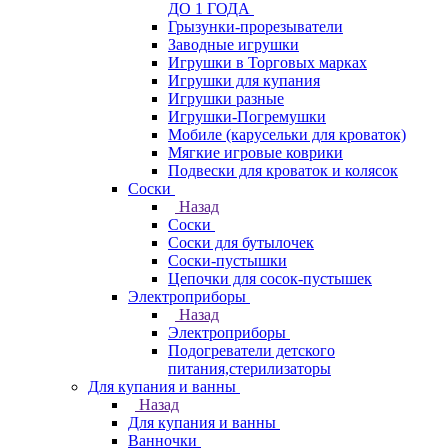
ДО 1 ГОДА
Грызунки-прорезыватели
Заводные игрушки
Игрушки в Торговых марках
Игрушки для купания
Игрушки разные
Игрушки-Погремушки
Мобиле (карусельки для кроваток)
Мягкие игровые коврики
Подвески для кроваток и колясок
Соски
Назад
Соски
Соски для бутылочек
Соски-пустышки
Цепочки для сосок-пустышек
Электроприборы
Назад
Электроприборы
Подогреватели детского
питания,стерилизаторы
Для купания и ванны
Назад
Для купания и ванны
Ванночки