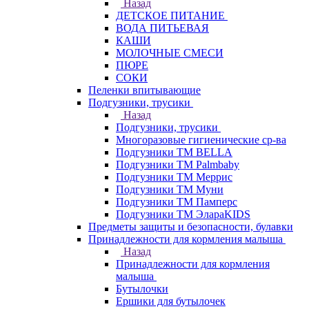
Назад
ДЕТСКОЕ ПИТАНИЕ
ВОДА ПИТЬЕВАЯ
КАШИ
МОЛОЧНЫЕ СМЕСИ
ПЮРЕ
СОКИ
Пеленки впитывающие
Подгузники, трусики
Назад
Подгузники, трусики
Многоразовые гигиенические ср-ва
Подгузники ТМ BELLA
Подгузники ТМ Palmbaby
Подгузники ТМ Меррис
Подгузники ТМ Муни
Подгузники ТМ Памперс
Подгузники ТМ ЭлараKIDS
Предметы защиты и безопасности, булавки
Принадлежности для кормления малыша
Назад
Принадлежности для кормления
малыша
Бутылочки
Ершики для бутылочек