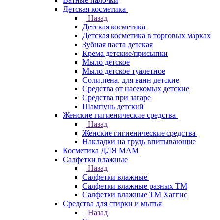
Ватные палочки
Детская косметика
Назад
Детская косметика
Детская косметика в торговых марках
Зубная паста детская
Крема детские/присыпки
Мыло детское
Мыло детское туалетное
Соли,пена, для ванн детские
Средства от насекомых детские
Средства при загаре
Шампунь детский
Женские гигиенические средства
Назад
Женские гигиенические средства
Накладки на грудь впитывающие
Косметика ДЛЯ МАМ
Салфетки влажные
Назад
Салфетки влажные
Салфетки влажные разных ТМ
Салфетки влажные ТМ Хаггис
Средства для стирки и мытья
Назад