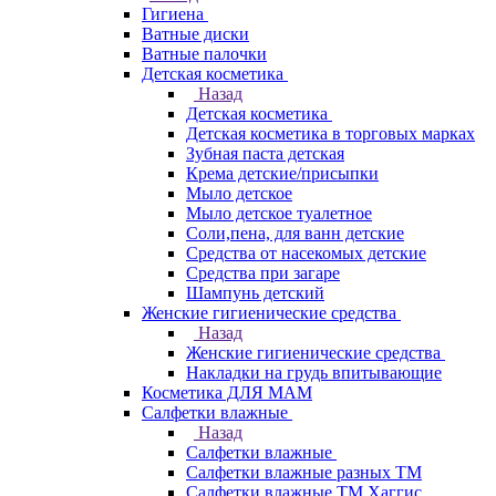
Гигиена
Ватные диски
Ватные палочки
Детская косметика
Назад
Детская косметика
Детская косметика в торговых марках
Зубная паста детская
Крема детские/присыпки
Мыло детское
Мыло детское туалетное
Соли,пена, для ванн детские
Средства от насекомых детские
Средства при загаре
Шампунь детский
Женские гигиенические средства
Назад
Женские гигиенические средства
Накладки на грудь впитывающие
Косметика ДЛЯ МАМ
Салфетки влажные
Назад
Салфетки влажные
Салфетки влажные разных ТМ
Салфетки влажные ТМ Хаггис