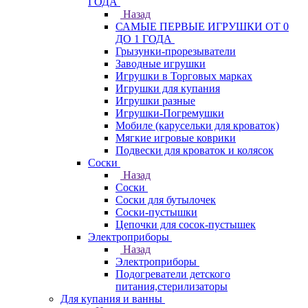
ГОДА
Назад
САМЫЕ ПЕРВЫЕ ИГРУШКИ ОТ 0
ДО 1 ГОДА
Грызунки-прорезыватели
Заводные игрушки
Игрушки в Торговых марках
Игрушки для купания
Игрушки разные
Игрушки-Погремушки
Мобиле (карусельки для кроваток)
Мягкие игровые коврики
Подвески для кроваток и колясок
Соски
Назад
Соски
Соски для бутылочек
Соски-пустышки
Цепочки для сосок-пустышек
Электроприборы
Назад
Электроприборы
Подогреватели детского
питания,стерилизаторы
Для купания и ванны