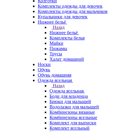
Колготки
Комплекты одежды для девочек
Комплекты одежды для мальчиков
Купальники для девочек
Нижнее бельё
Назад
Нижнее бельё
Комплекты белья
Майки
Пижамы
Трусы
Халат домашний
Носки
Обувь
Обувь домашняя
Одежда ясельная
Назад
Одежда ясельная
Боди для младенца
Брюки для малышей
Водолазки для малышей
Комбинезоны вязаные
Комбинезоны ясельные
Комплект для выписки
Комплект ясельный