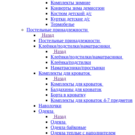
Комплекты зимние
Конверты зима демисезон
Костюм детский д/с
Куртки детские д/с
Термобелье
Постельные принадлежности
Назад
Постельные принадлежности
Клеёнки/подстилки/наматрасники
Назад
Клеёнки/подстилки/наматрасники
Клеёнка/подстилки
Наматрасники/простынки
Комплекты для кроваток
Назад
Комплекты для кроваток
Балдахины для кроваток
Борта в кроватку
Комплекты для кроваток 4-7 предметов
Наволочки
Одеяла
Назад
Одеяла
Одеяла байковые
Одеяла теплые с наполнителем