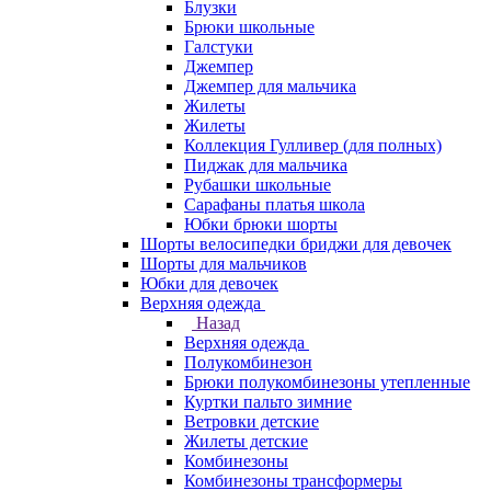
Блузки
Брюки школьные
Галстуки
Джемпер
Джемпер для мальчика
Жилеты
Жилеты
Коллекция Гулливер (для полных)
Пиджак для мальчика
Рубашки школьные
Сарафаны платья школа
Юбки брюки шорты
Шорты велосипедки бриджи для девочек
Шорты для мальчиков
Юбки для девочек
Верхняя одежда
Назад
Верхняя одежда
Полукомбинезон
Брюки полукомбинезоны утепленные
Куртки пальто зимние
Ветровки детские
Жилеты детские
Комбинезоны
Комбинезоны трансформеры