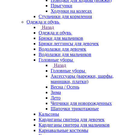
Поводки для ходьбы (вожжи)
Прыгунки
Ходунки на колесах
Стульчики для кормления
Одежда и обувь
Назад
Одежда и обувь
Брюки для мальчиков
Брюки леггинсы для девочек
Водолазки для девочек
Водолазки для мальчиков
Головные уборы
Назад
Головные уборы
Аксессуары (варежки, шарфы,
манишки, платки)
Весна / Осень
Зима
Лето
Чепчики для новорожденных
Шапочки трикотажные
Кальсоны
Кардиганы свитера для девочек
Кардиганы свитера для мальчиков
Карнавальные костюмы