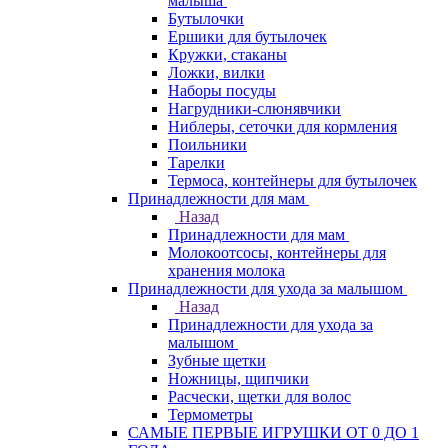
малыша
Бутылочки
Ершики для бутылочек
Кружки, стаканы
Ложки, вилки
Наборы посуды
Нагрудники-слюнявчики
Ниблеры, сеточки для кормления
Поильники
Тарелки
Термоса, контейнеры для бутылочек
Принадлежности для мам
Назад
Принадлежности для мам
Молокоотсосы, контейнеры для
хранения молока
Принадлежности для ухода за малышом
Назад
Принадлежности для ухода за
малышом
Зубные щетки
Ножницы, щипчики
Расчески, щетки для волос
Термометры
САМЫЕ ПЕРВЫЕ ИГРУШКИ ОТ 0 ДО 1