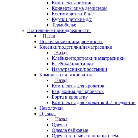
Комплекты зимние
Конверты зима демисезон
Костюм детский д/с
Куртки детские д/с
Термобелье
Постельные принадлежности
Назад
Постельные принадлежности
Клеёнки/подстилки/наматрасники
Назад
Клеёнки/подстилки/наматрасники
Клеёнка/подстилки
Наматрасники/простынки
Комплекты для кроваток
Назад
Комплекты для кроваток
Балдахины для кроваток
Борта в кроватку
Комплекты для кроваток 4-7 предметов
Наволочки
Одеяла
Назад
Одеяла
Одеяла байковые
Одеяла теплые с наполнителем