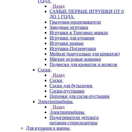
ГОДА
Назад
САМЫЕ ПЕРВЫЕ ИГРУШКИ ОТ 0
ДО 1 ГОДА
Грызунки-прорезыватели
Заводные игрушки
Игрушки в Торговых марках
Игрушки для купания
Игрушки разные
Игрушки-Погремушки
Мобиле (карусельки для кроваток)
Мягкие игровые коврики
Подвески для кроваток и колясок
Соски
Назад
Соски
Соски для бутылочек
Соски-пустышки
Цепочки для сосок-пустышек
Электроприборы
Назад
Электроприборы
Подогреватели детского
питания,стерилизаторы
Для купания и ванны