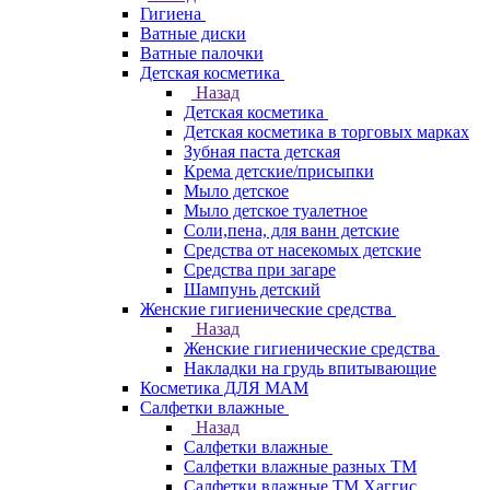
Гигиена
Ватные диски
Ватные палочки
Детская косметика
Назад
Детская косметика
Детская косметика в торговых марках
Зубная паста детская
Крема детские/присыпки
Мыло детское
Мыло детское туалетное
Соли,пена, для ванн детские
Средства от насекомых детские
Средства при загаре
Шампунь детский
Женские гигиенические средства
Назад
Женские гигиенические средства
Накладки на грудь впитывающие
Косметика ДЛЯ МАМ
Салфетки влажные
Назад
Салфетки влажные
Салфетки влажные разных ТМ
Салфетки влажные ТМ Хаггис