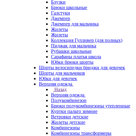
Блузки
Брюки школьные
Галстуки
Джемпер
Джемпер для мальчика
Жилеты
Жилеты
Коллекция Гулливер (для полных)
Пиджак для мальчика
Рубашки школьные
Сарафаны платья школа
Юбки брюки шорты
Шорты велосипедки бриджи для девочек
Шорты для мальчиков
Юбки для девочек
Верхняя одежда
Назад
Верхняя одежда
Полукомбинезон
Брюки полукомбинезоны утепленные
Куртки пальто зимние
Ветровки детские
Жилеты детские
Комбинезоны
Комбинезоны трансформеры