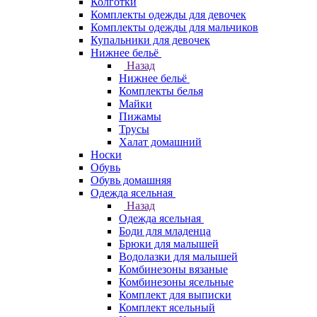
Колготки
Комплекты одежды для девочек
Комплекты одежды для мальчиков
Купальники для девочек
Нижнее бельё
Назад
Нижнее бельё
Комплекты белья
Майки
Пижамы
Трусы
Халат домашний
Носки
Обувь
Обувь домашняя
Одежда ясельная
Назад
Одежда ясельная
Боди для младенца
Брюки для малышей
Водолазки для малышей
Комбинезоны вязаные
Комбинезоны ясельные
Комплект для выписки
Комплект ясельный