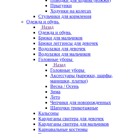
Поводки для ходьбы (вожжи)
Прыгунки
Ходунки на колесах
Стульчики для кормления
Одежда и обувь
Назад
Одежда и обувь
Брюки для мальчиков
Брюки леггинсы для девочек
Водолазки для девочек
Водолазки для мальчиков
Головные уборы
Назад
Головные уборы
Аксессуары (варежки, шарфы,
манишки, платки)
Весна / Осень
Зима
Лето
Чепчики для новорожденных
Шапочки трикотажные
Кальсоны
Кардиганы свитера для девочек
Кардиганы свитера для мальчиков
Карнавальные костюмы