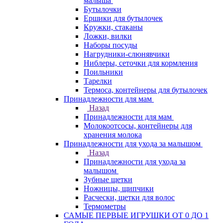
малыша
Бутылочки
Ершики для бутылочек
Кружки, стаканы
Ложки, вилки
Наборы посуды
Нагрудники-слюнявчики
Ниблеры, сеточки для кормления
Поильники
Тарелки
Термоса, контейнеры для бутылочек
Принадлежности для мам
Назад
Принадлежности для мам
Молокоотсосы, контейнеры для
хранения молока
Принадлежности для ухода за малышом
Назад
Принадлежности для ухода за
малышом
Зубные щетки
Ножницы, щипчики
Расчески, щетки для волос
Термометры
САМЫЕ ПЕРВЫЕ ИГРУШКИ ОТ 0 ДО 1