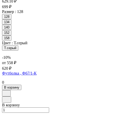
629.10 ₽
699 ₽
Размер :
128
128
134
140
152
158
Цвет :
Т.серый
Т.серый
-10%
от 558 ₽
620 ₽
Футболка , Ф67/1-К
0
В корзину
В корзину