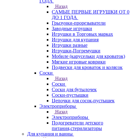
ГОДА
Назад
САМЫЕ ПЕРВЫЕ ИГРУШКИ ОТ 0
ДО 1 ГОДА
Грызунки-прорезыватели
Заводные игрушки
Игрушки в Торговых марках
Игрушки для купания
Игрушки разные
Игрушки-Погремушки
Мобиле (карусельки для кроваток)
Мягкие игровые коврики
Подвески для кроваток и колясок
Соски
Назад
Соски
Соски для бутылочек
Соски-пустышки
Цепочки для сосок-пустышек
Электроприборы
Назад
Электроприборы
Подогреватели детского
питания,стерилизаторы
Для купания и ванны