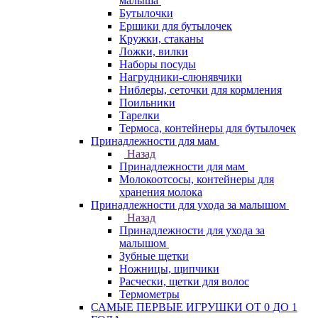
малыша
Бутылочки
Ершики для бутылочек
Кружки, стаканы
Ложки, вилки
Наборы посуды
Нагрудники-слюнявчики
Ниблеры, сеточки для кормления
Поильники
Тарелки
Термоса, контейнеры для бутылочек
Принадлежности для мам
Назад
Принадлежности для мам
Молокоотсосы, контейнеры для
хранения молока
Принадлежности для ухода за малышом
Назад
Принадлежности для ухода за
малышом
Зубные щетки
Ножницы, щипчики
Расчески, щетки для волос
Термометры
САМЫЕ ПЕРВЫЕ ИГРУШКИ ОТ 0 ДО 1