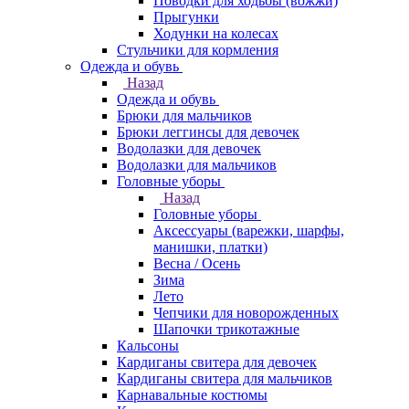
Поводки для ходьбы (вожжи)
Прыгунки
Ходунки на колесах
Стульчики для кормления
Одежда и обувь
Назад
Одежда и обувь
Брюки для мальчиков
Брюки леггинсы для девочек
Водолазки для девочек
Водолазки для мальчиков
Головные уборы
Назад
Головные уборы
Аксессуары (варежки, шарфы,
манишки, платки)
Весна / Осень
Зима
Лето
Чепчики для новорожденных
Шапочки трикотажные
Кальсоны
Кардиганы свитера для девочек
Кардиганы свитера для мальчиков
Карнавальные костюмы