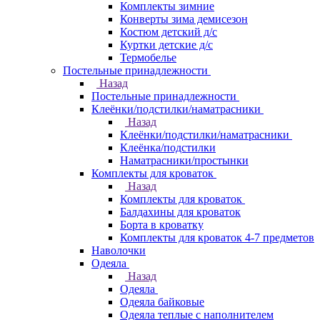
Комплекты зимние
Конверты зима демисезон
Костюм детский д/с
Куртки детские д/с
Термобелье
Постельные принадлежности
Назад
Постельные принадлежности
Клеёнки/подстилки/наматрасники
Назад
Клеёнки/подстилки/наматрасники
Клеёнка/подстилки
Наматрасники/простынки
Комплекты для кроваток
Назад
Комплекты для кроваток
Балдахины для кроваток
Борта в кроватку
Комплекты для кроваток 4-7 предметов
Наволочки
Одеяла
Назад
Одеяла
Одеяла байковые
Одеяла теплые с наполнителем