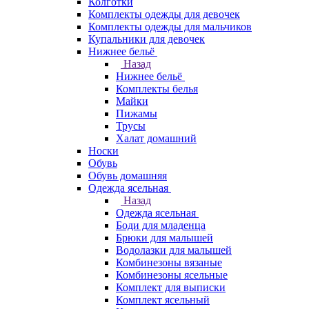
Колготки
Комплекты одежды для девочек
Комплекты одежды для мальчиков
Купальники для девочек
Нижнее бельё
Назад
Нижнее бельё
Комплекты белья
Майки
Пижамы
Трусы
Халат домашний
Носки
Обувь
Обувь домашняя
Одежда ясельная
Назад
Одежда ясельная
Боди для младенца
Брюки для малышей
Водолазки для малышей
Комбинезоны вязаные
Комбинезоны ясельные
Комплект для выписки
Комплект ясельный