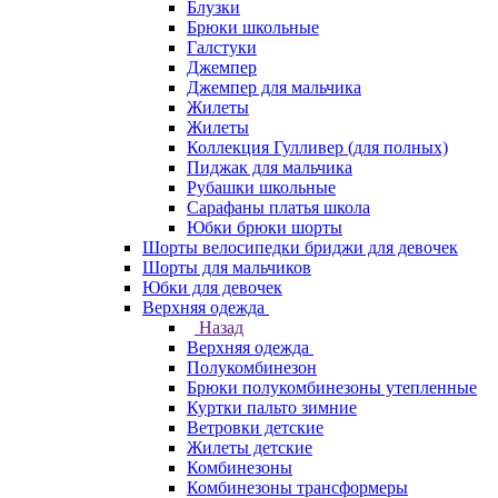
Блузки
Брюки школьные
Галстуки
Джемпер
Джемпер для мальчика
Жилеты
Жилеты
Коллекция Гулливер (для полных)
Пиджак для мальчика
Рубашки школьные
Сарафаны платья школа
Юбки брюки шорты
Шорты велосипедки бриджи для девочек
Шорты для мальчиков
Юбки для девочек
Верхняя одежда
Назад
Верхняя одежда
Полукомбинезон
Брюки полукомбинезоны утепленные
Куртки пальто зимние
Ветровки детские
Жилеты детские
Комбинезоны
Комбинезоны трансформеры