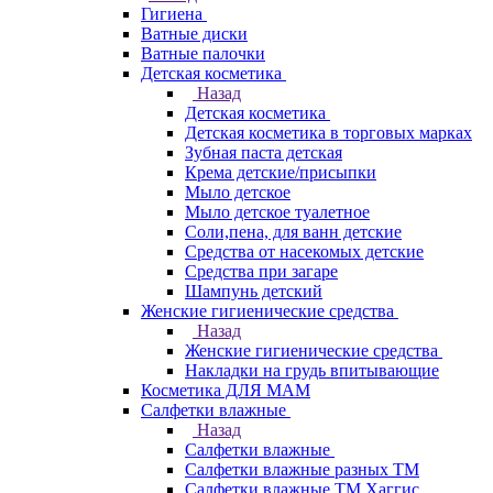
Гигиена
Ватные диски
Ватные палочки
Детская косметика
Назад
Детская косметика
Детская косметика в торговых марках
Зубная паста детская
Крема детские/присыпки
Мыло детское
Мыло детское туалетное
Соли,пена, для ванн детские
Средства от насекомых детские
Средства при загаре
Шампунь детский
Женские гигиенические средства
Назад
Женские гигиенические средства
Накладки на грудь впитывающие
Косметика ДЛЯ МАМ
Салфетки влажные
Назад
Салфетки влажные
Салфетки влажные разных ТМ
Салфетки влажные ТМ Хаггис