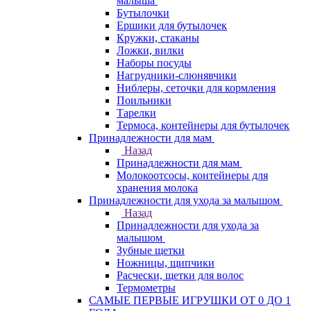
малыша
Бутылочки
Ершики для бутылочек
Кружки, стаканы
Ложки, вилки
Наборы посуды
Нагрудники-слюнявчики
Ниблеры, сеточки для кормления
Поильники
Тарелки
Термоса, контейнеры для бутылочек
Принадлежности для мам
Назад
Принадлежности для мам
Молокоотсосы, контейнеры для
хранения молока
Принадлежности для ухода за малышом
Назад
Принадлежности для ухода за
малышом
Зубные щетки
Ножницы, щипчики
Расчески, щетки для волос
Термометры
САМЫЕ ПЕРВЫЕ ИГРУШКИ ОТ 0 ДО 1