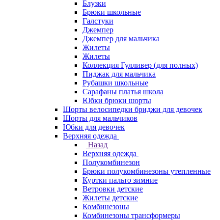
Блузки
Брюки школьные
Галстуки
Джемпер
Джемпер для мальчика
Жилеты
Жилеты
Коллекция Гулливер (для полных)
Пиджак для мальчика
Рубашки школьные
Сарафаны платья школа
Юбки брюки шорты
Шорты велосипедки бриджи для девочек
Шорты для мальчиков
Юбки для девочек
Верхняя одежда
Назад
Верхняя одежда
Полукомбинезон
Брюки полукомбинезоны утепленные
Куртки пальто зимние
Ветровки детские
Жилеты детские
Комбинезоны
Комбинезоны трансформеры