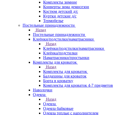
Комплекты зимние
Конверты зима демисезон
Костюм детский д/с
Куртки детские д/с
Термобелье
Постельные принадлежности
Назад
Постельные принадлежности
Клеёнки/подстилки/наматрасники
Назад
Клеёнки/подстилки/наматрасники
Клеёнка/подстилки
Наматрасники/простынки
Комплекты для кроваток
Назад
Комплекты для кроваток
Балдахины для кроваток
Борта в кроватку
Комплекты для кроваток 4-7 предметов
Наволочки
Одеяла
Назад
Одеяла
Одеяла байковые
Одеяла теплые с наполнителем