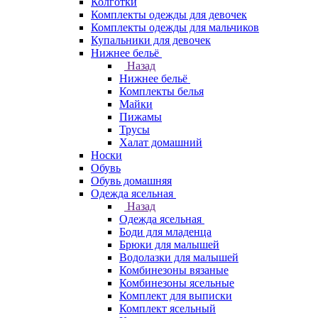
Колготки
Комплекты одежды для девочек
Комплекты одежды для мальчиков
Купальники для девочек
Нижнее бельё
Назад
Нижнее бельё
Комплекты белья
Майки
Пижамы
Трусы
Халат домашний
Носки
Обувь
Обувь домашняя
Одежда ясельная
Назад
Одежда ясельная
Боди для младенца
Брюки для малышей
Водолазки для малышей
Комбинезоны вязаные
Комбинезоны ясельные
Комплект для выписки
Комплект ясельный