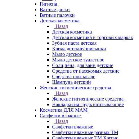
Гигиена
Ватные диски
Ватные палочки
Детская косметика
Назад
Детская косметика
Детская косметика в торговых марках
Зубная паста детская
Крема детские/присыпки
Мыло детское
Мыло детское туалетное
Соли,пена, для ванн детские
Средства от насекомых детские
Средства при загаре
Шампунь детский
Женские гигиенические средства
Назад
Женские гигиенические средства
Накладки на грудь впитывающие
Косметика ДЛЯ МАМ
Салфетки влажные
Назад
Салфетки влажные
Салфетки влажные разных ТМ
Салфетки влажные ТМ Хаггис