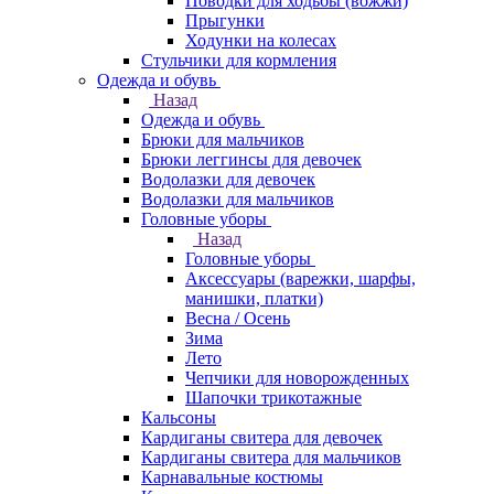
Поводки для ходьбы (вожжи)
Прыгунки
Ходунки на колесах
Стульчики для кормления
Одежда и обувь
Назад
Одежда и обувь
Брюки для мальчиков
Брюки леггинсы для девочек
Водолазки для девочек
Водолазки для мальчиков
Головные уборы
Назад
Головные уборы
Аксессуары (варежки, шарфы,
манишки, платки)
Весна / Осень
Зима
Лето
Чепчики для новорожденных
Шапочки трикотажные
Кальсоны
Кардиганы свитера для девочек
Кардиганы свитера для мальчиков
Карнавальные костюмы