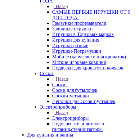
ГОДА
Назад
САМЫЕ ПЕРВЫЕ ИГРУШКИ ОТ 0
ДО 1 ГОДА
Грызунки-прорезыватели
Заводные игрушки
Игрушки в Торговых марках
Игрушки для купания
Игрушки разные
Игрушки-Погремушки
Мобиле (карусельки для кроваток)
Мягкие игровые коврики
Подвески для кроваток и колясок
Соски
Назад
Соски
Соски для бутылочек
Соски-пустышки
Цепочки для сосок-пустышек
Электроприборы
Назад
Электроприборы
Подогреватели детского
питания,стерилизаторы
Для купания и ванны