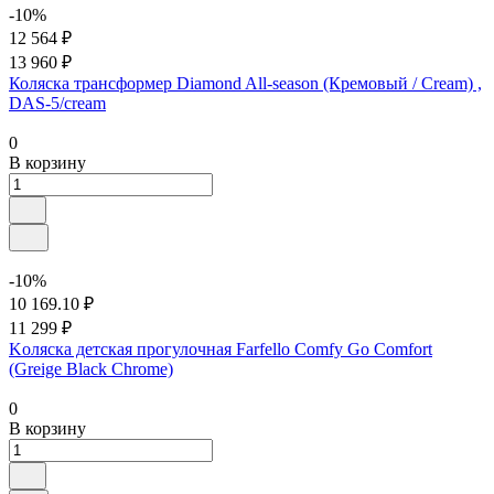
-10%
12 564 ₽
13 960 ₽
Коляска трансформер Diamond All-season (Кремовый / Cream) ,
DAS-5/cream
0
В корзину
-10%
10 169.10 ₽
11 299 ₽
Kоляска детская прогулочная Farfello Comfy Go Comfort
(Greige Black Chrome)
0
В корзину