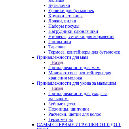
малыша
Бутылочки
Ершики для бутылочек
Кружки, стаканы
Ложки, вилки
Наборы посуды
Нагрудники-слюнявчики
Ниблеры, сеточки для кормления
Поильники
Тарелки
Термоса, контейнеры для бутылочек
Принадлежности для мам
Назад
Принадлежности для мам
Молокоотсосы, контейнеры для
хранения молока
Принадлежности для ухода за малышом
Назад
Принадлежности для ухода за
малышом
Зубные щетки
Ножницы, щипчики
Расчески, щетки для волос
Термометры
САМЫЕ ПЕРВЫЕ ИГРУШКИ ОТ 0 ДО 1