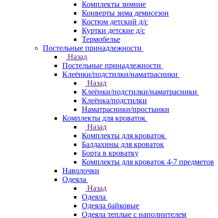
Комплекты зимние
Конверты зима демисезон
Костюм детский д/с
Куртки детские д/с
Термобелье
Постельные принадлежности
Назад
Постельные принадлежности
Клеёнки/подстилки/наматрасники
Назад
Клеёнки/подстилки/наматрасники
Клеёнка/подстилки
Наматрасники/простынки
Комплекты для кроваток
Назад
Комплекты для кроваток
Балдахины для кроваток
Борта в кроватку
Комплекты для кроваток 4-7 предметов
Наволочки
Одеяла
Назад
Одеяла
Одеяла байковые
Одеяла теплые с наполнителем