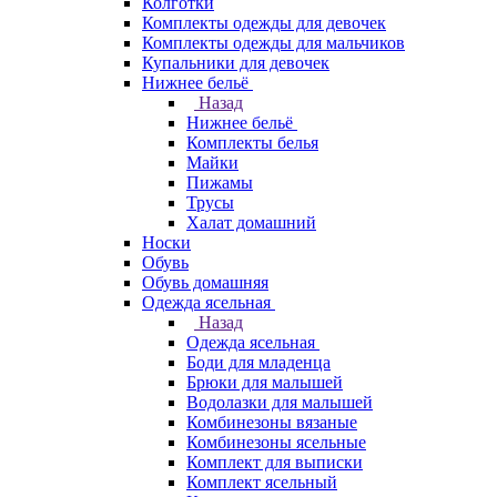
Колготки
Комплекты одежды для девочек
Комплекты одежды для мальчиков
Купальники для девочек
Нижнее бельё
Назад
Нижнее бельё
Комплекты белья
Майки
Пижамы
Трусы
Халат домашний
Носки
Обувь
Обувь домашняя
Одежда ясельная
Назад
Одежда ясельная
Боди для младенца
Брюки для малышей
Водолазки для малышей
Комбинезоны вязаные
Комбинезоны ясельные
Комплект для выписки
Комплект ясельный