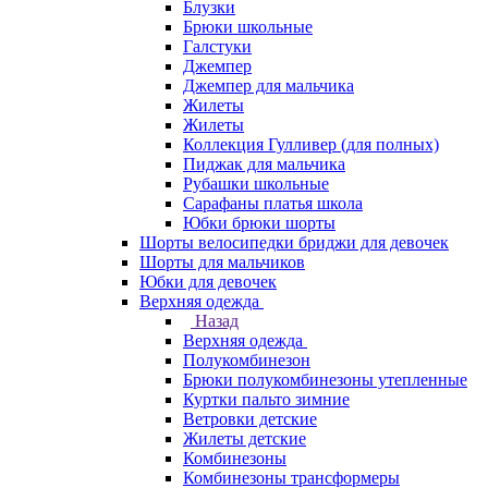
Блузки
Брюки школьные
Галстуки
Джемпер
Джемпер для мальчика
Жилеты
Жилеты
Коллекция Гулливер (для полных)
Пиджак для мальчика
Рубашки школьные
Сарафаны платья школа
Юбки брюки шорты
Шорты велосипедки бриджи для девочек
Шорты для мальчиков
Юбки для девочек
Верхняя одежда
Назад
Верхняя одежда
Полукомбинезон
Брюки полукомбинезоны утепленные
Куртки пальто зимние
Ветровки детские
Жилеты детские
Комбинезоны
Комбинезоны трансформеры