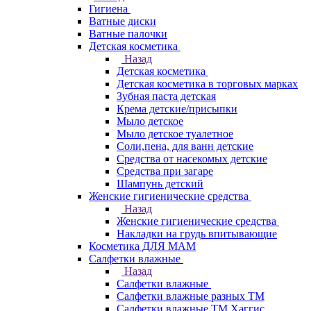
Гигиена
Ватные диски
Ватные палочки
Детская косметика
Назад
Детская косметика
Детская косметика в торговых марках
Зубная паста детская
Крема детские/присыпки
Мыло детское
Мыло детское туалетное
Соли,пена, для ванн детские
Средства от насекомых детские
Средства при загаре
Шампунь детский
Женские гигиенические средства
Назад
Женские гигиенические средства
Накладки на грудь впитывающие
Косметика ДЛЯ МАМ
Салфетки влажные
Назад
Салфетки влажные
Салфетки влажные разных ТМ
Салфетки влажные ТМ Хаггис