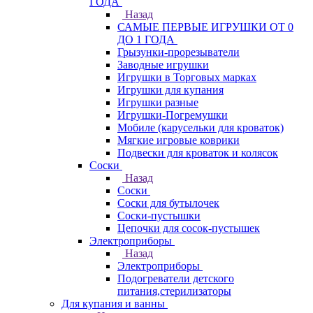
ГОДА
Назад
САМЫЕ ПЕРВЫЕ ИГРУШКИ ОТ 0
ДО 1 ГОДА
Грызунки-прорезыватели
Заводные игрушки
Игрушки в Торговых марках
Игрушки для купания
Игрушки разные
Игрушки-Погремушки
Мобиле (карусельки для кроваток)
Мягкие игровые коврики
Подвески для кроваток и колясок
Соски
Назад
Соски
Соски для бутылочек
Соски-пустышки
Цепочки для сосок-пустышек
Электроприборы
Назад
Электроприборы
Подогреватели детского
питания,стерилизаторы
Для купания и ванны