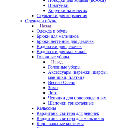
Поводки для ходьбы (вожжи)
Прыгунки
Ходунки на колесах
Стульчики для кормления
Одежда и обувь
Назад
Одежда и обувь
Брюки для мальчиков
Брюки леггинсы для девочек
Водолазки для девочек
Водолазки для мальчиков
Головные уборы
Назад
Головные уборы
Аксессуары (варежки, шарфы,
манишки, платки)
Весна / Осень
Зима
Лето
Чепчики для новорожденных
Шапочки трикотажные
Кальсоны
Кардиганы свитера для девочек
Кардиганы свитера для мальчиков
Карнавальные костюмы