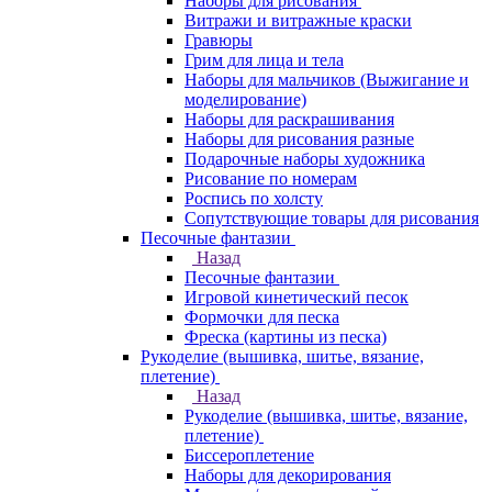
Наборы для рисования
Витражи и витражные краски
Гравюры
Грим для лица и тела
Наборы для мальчиков (Выжигание и
моделирование)
Наборы для раскрашивания
Наборы для рисования разные
Подарочные наборы художника
Рисование по номерам
Роспись по холсту
Сопутствующие товары для рисования
Песочные фантазии
Назад
Песочные фантазии
Игровой кинетический песок
Формочки для песка
Фреска (картины из песка)
Рукоделие (вышивка, шитье, вязание,
плетение)
Назад
Рукоделие (вышивка, шитье, вязание,
плетение)
Биссероплетение
Наборы для декорирования