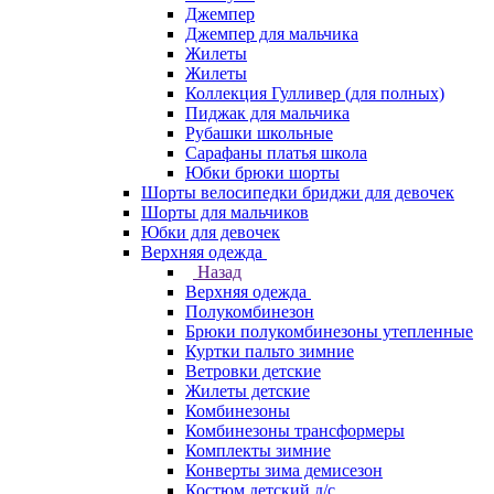
Джемпер
Джемпер для мальчика
Жилеты
Жилеты
Коллекция Гулливер (для полных)
Пиджак для мальчика
Рубашки школьные
Сарафаны платья школа
Юбки брюки шорты
Шорты велосипедки бриджи для девочек
Шорты для мальчиков
Юбки для девочек
Верхняя одежда
Назад
Верхняя одежда
Полукомбинезон
Брюки полукомбинезоны утепленные
Куртки пальто зимние
Ветровки детские
Жилеты детские
Комбинезоны
Комбинезоны трансформеры
Комплекты зимние
Конверты зима демисезон
Костюм детский д/с