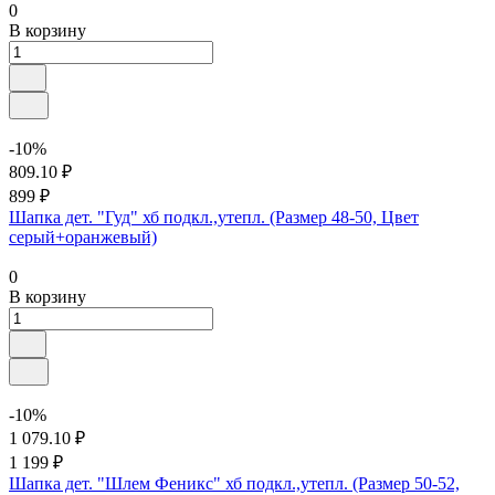
0
В корзину
-10%
809.10 ₽
899 ₽
Шапка дет. "Гуд" хб подкл.,утепл. (Размер 48-50, Цвет
серый+оранжевый)
0
В корзину
-10%
1 079.10 ₽
1 199 ₽
Шапка дет. "Шлем Феникс" хб подкл.,утепл. (Размер 50-52,