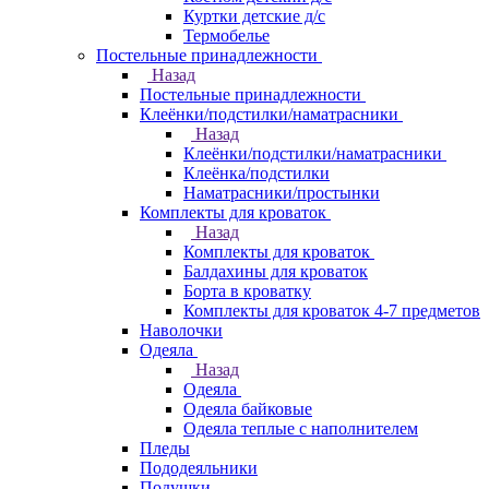
Куртки детские д/с
Термобелье
Постельные принадлежности
Назад
Постельные принадлежности
Клеёнки/подстилки/наматрасники
Назад
Клеёнки/подстилки/наматрасники
Клеёнка/подстилки
Наматрасники/простынки
Комплекты для кроваток
Назад
Комплекты для кроваток
Балдахины для кроваток
Борта в кроватку
Комплекты для кроваток 4-7 предметов
Наволочки
Одеяла
Назад
Одеяла
Одеяла байковые
Одеяла теплые с наполнителем
Пледы
Пододеяльники
Подушки