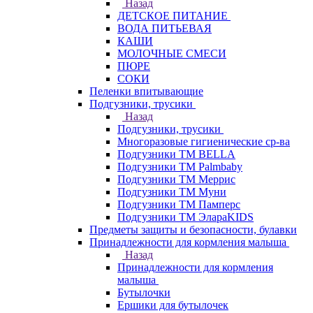
Назад
ДЕТСКОЕ ПИТАНИЕ
ВОДА ПИТЬЕВАЯ
КАШИ
МОЛОЧНЫЕ СМЕСИ
ПЮРЕ
СОКИ
Пеленки впитывающие
Подгузники, трусики
Назад
Подгузники, трусики
Многоразовые гигиенические ср-ва
Подгузники ТМ BELLA
Подгузники ТМ Palmbaby
Подгузники ТМ Меррис
Подгузники ТМ Муни
Подгузники ТМ Памперс
Подгузники ТМ ЭлараKIDS
Предметы защиты и безопасности, булавки
Принадлежности для кормления малыша
Назад
Принадлежности для кормления
малыша
Бутылочки
Ершики для бутылочек