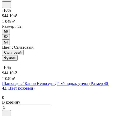
-10%
944.10 ₽
1 049 ₽
Размер :
52
56
52
54
Цвет :
Салатовый
Салатовый
Фуксия
-10%
944.10 ₽
1 049 ₽
Шапка дет. "Капор Непоседа-Д" хб подкл, утепл (Размер 40-
42, Цвет розовый)
0
В корзину