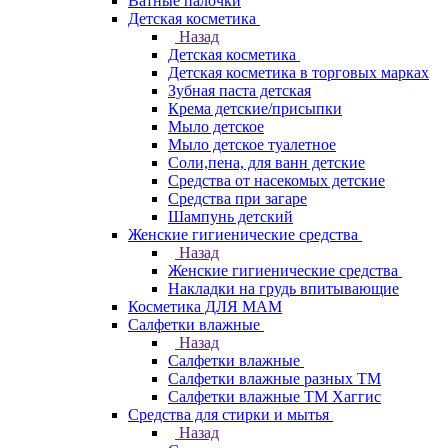
Ватные палочки
Детская косметика
Назад
Детская косметика
Детская косметика в торговых марках
Зубная паста детская
Крема детские/присыпки
Мыло детское
Мыло детское туалетное
Соли,пена, для ванн детские
Средства от насекомых детские
Средства при загаре
Шампунь детский
Женские гигиенические средства
Назад
Женские гигиенические средства
Накладки на грудь впитывающие
Косметика ДЛЯ МАМ
Салфетки влажные
Назад
Салфетки влажные
Салфетки влажные разных ТМ
Салфетки влажные ТМ Хаггис
Средства для стирки и мытья
Назад