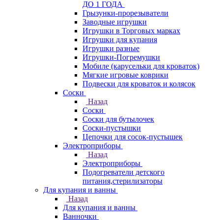
ДО 1 ГОДА
Грызунки-прорезыватели
Заводные игрушки
Игрушки в Торговых марках
Игрушки для купания
Игрушки разные
Игрушки-Погремушки
Мобиле (карусельки для кроваток)
Мягкие игровые коврики
Подвески для кроваток и колясок
Соски
Назад
Соски
Соски для бутылочек
Соски-пустышки
Цепочки для сосок-пустышек
Электроприборы
Назад
Электроприборы
Подогреватели детского
питания,стерилизаторы
Для купания и ванны
Назад
Для купания и ванны
Ванночки