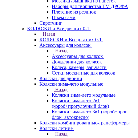
Мозаика /вышивка из пайеток
Наборы для творчества ТМ ДРОФА
Плетение из резинок
Шьем сами
Скретчинг
КОЛЯСКИ и Все для них 0-1
Назад
КОЛЯСКИ и Все для них 0-1
Аксессуары для колясок
Назад
Аксессуары для колясок
Дождевики для колясок
Колеса, камеры, зап.части
Сетки москитные для колясок
Коляски для двойни
Коляски зима-лето модульные
Назад
Коляски зима-лето модульные
Коляски зима-лето 2в1
(короб+прогулочный блок)
Коляски зима-лето 3в1 (короб+прог.
блок+автокресло)
Коляски комбинированные-трансформеры
Коляски летние
Назад