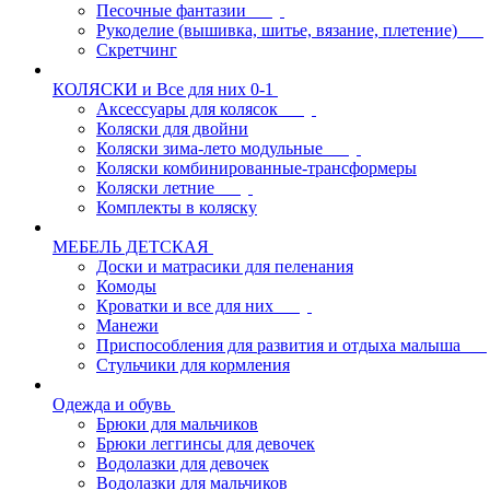
Песочные фантазии
Рукоделие (вышивка, шитье, вязание, плетение)
Скретчинг
КОЛЯСКИ и Все для них 0-1
Аксессуары для колясок
Коляски для двойни
Коляски зима-лето модульные
Коляски комбинированные-трансформеры
Коляски летние
Комплекты в коляску
МЕБЕЛЬ ДЕТСКАЯ
Доски и матрасики для пеленания
Комоды
Кроватки и все для них
Манежи
Приспособления для развития и отдыха малыша
Стульчики для кормления
Одежда и обувь
Брюки для мальчиков
Брюки леггинсы для девочек
Водолазки для девочек
Водолазки для мальчиков