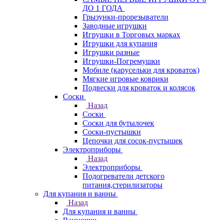
ДО 1 ГОДА
Грызунки-прорезыватели
Заводные игрушки
Игрушки в Торговых марках
Игрушки для купания
Игрушки разные
Игрушки-Погремушки
Мобиле (карусельки для кроваток)
Мягкие игровые коврики
Подвески для кроваток и колясок
Соски
Назад
Соски
Соски для бутылочек
Соски-пустышки
Цепочки для сосок-пустышек
Электроприборы
Назад
Электроприборы
Подогреватели детского
питания,стерилизаторы
Для купания и ванны
Назад
Для купания и ванны