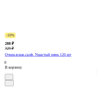
-10%
288 ₽
320 ₽
Очищ.влаж.салф. Ушастый нянь 120 шт
0
В корзину