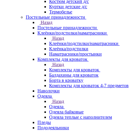
Костюм детский д/с
Куртки детские д/с
Термобелье
Постельные принадлежности
Назад
Постельные принадлежности
Клеёнки/подстилки/наматрасники
Назад
Клеёнки/подстилки/наматрасники
Клеёнка/подстилки
Наматрасники/простынки
Комплекты для кроваток
Назад
Комплекты для кроваток
Балдахины для кроваток
Борта в кроватку
Комплекты для кроваток 4-7 предметов
Наволочки
Одеяла
Назад
Одеяла
Одеяла байковые
Одеяла теплые с наполнителем
Пледы
Пододеяльники