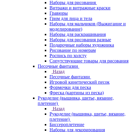
Наборы для рисования
Витражи и витражные краски
Гравюры
Грим для лица и тела
Наборы для мальчиков (Выжигание и
моделирование)
Наборы для раскрашивания
Наборы для рисования разные
Подарочные наборы художника
Рисование по номерам
Роспись по холсту
Сопутствующие товары для рисования
Песочные фантазии
Назад
Песочные фантазии
Игровой кинетический песок
Формочки для песка
Фреска (картины из песка)
Рукоделие (вышивка, шитье, вязание,
плетение)
Назад
Рукоделие (вышивка, шитье, вязание,
плетение)
Биссероплетение
Наборы для декорирования