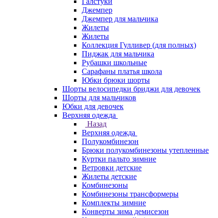
Галстуки
Джемпер
Джемпер для мальчика
Жилеты
Жилеты
Коллекция Гулливер (для полных)
Пиджак для мальчика
Рубашки школьные
Сарафаны платья школа
Юбки брюки шорты
Шорты велосипедки бриджи для девочек
Шорты для мальчиков
Юбки для девочек
Верхняя одежда
Назад
Верхняя одежда
Полукомбинезон
Брюки полукомбинезоны утепленные
Куртки пальто зимние
Ветровки детские
Жилеты детские
Комбинезоны
Комбинезоны трансформеры
Комплекты зимние
Конверты зима демисезон