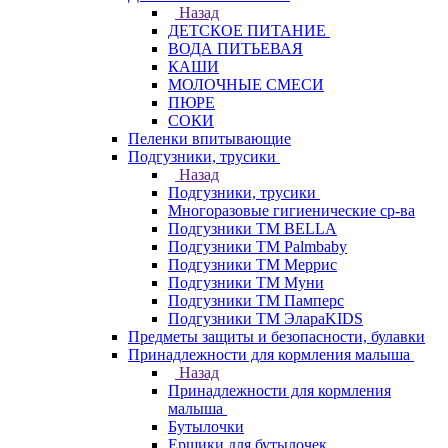
Назад
ДЕТСКОЕ ПИТАНИЕ
ВОДА ПИТЬЕВАЯ
КАШИ
МОЛОЧНЫЕ СМЕСИ
ПЮРЕ
СОКИ
Пеленки впитывающие
Подгузники, трусики
Назад
Подгузники, трусики
Многоразовые гигиенические ср-ва
Подгузники ТМ BELLA
Подгузники ТМ Palmbaby
Подгузники ТМ Меррис
Подгузники ТМ Муни
Подгузники ТМ Памперс
Подгузники ТМ ЭлараKIDS
Предметы защиты и безопасности, булавки
Принадлежности для кормления малыша
Назад
Принадлежности для кормления
малыша
Бутылочки
Ершики для бутылочек