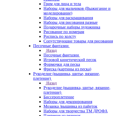
Грим для лица и тела
Наборы для мальчиков (Выжигание и
моделирование)
Наборы для раскрашивания
Наборы для рисования разные
Подарочные наборы художника
Рисование по номерам
Роспись по холсту
Сопутствующие товары для рисования
Песочные фантазии
Назад
Песочные фантазии
Игровой кинетический песок
Формочки для песка
Фреска (картины из песка)
Рукоделие (вышивка, шитье, вязание,
плетение)
Назад
Рукоделие (вышивка, шитье, вязание,
плетение)
Биссероплетение
Наборы для декорирования
Мозаика /вышивка из пайеток
Наборы для творчества ТМ ДРОФА
Плетение из резинок