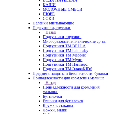
ВОДА ПИТЬЕВАЯ
КАШИ
МОЛОЧНЫЕ СМЕСИ
ПЮРЕ
СОКИ
Пеленки впитывающие
Подгузники, трусики
Назад
Подгузники, трусики
Многоразовые гигиенические ср-ва
Подгузники ТМ BELLA
Подгузники ТМ Palmbaby
Подгузники ТМ Меррис
Подгузники ТМ Муни
Подгузники ТМ Памперс
Подгузники ТМ ЭлараKIDS
Предметы защиты и безопасности, булавки
Принадлежности для кормления малыша
Назад
Принадлежности для кормления
малыша
Бутылочки
Ершики для бутылочек
Кружки, стаканы
Ложки, вилки