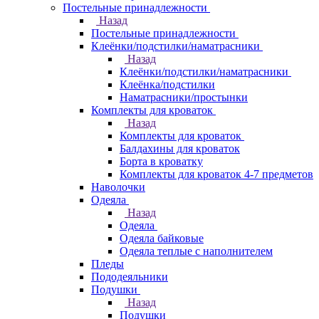
Постельные принадлежности
Назад
Постельные принадлежности
Клеёнки/подстилки/наматрасники
Назад
Клеёнки/подстилки/наматрасники
Клеёнка/подстилки
Наматрасники/простынки
Комплекты для кроваток
Назад
Комплекты для кроваток
Балдахины для кроваток
Борта в кроватку
Комплекты для кроваток 4-7 предметов
Наволочки
Одеяла
Назад
Одеяла
Одеяла байковые
Одеяла теплые с наполнителем
Пледы
Пододеяльники
Подушки
Назад
Подушки