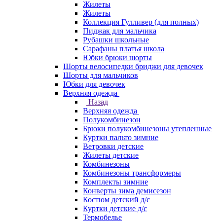
Жилеты
Жилеты
Коллекция Гулливер (для полных)
Пиджак для мальчика
Рубашки школьные
Сарафаны платья школа
Юбки брюки шорты
Шорты велосипедки бриджи для девочек
Шорты для мальчиков
Юбки для девочек
Верхняя одежда
Назад
Верхняя одежда
Полукомбинезон
Брюки полукомбинезоны утепленные
Куртки пальто зимние
Ветровки детские
Жилеты детские
Комбинезоны
Комбинезоны трансформеры
Комплекты зимние
Конверты зима демисезон
Костюм детский д/с
Куртки детские д/с
Термобелье