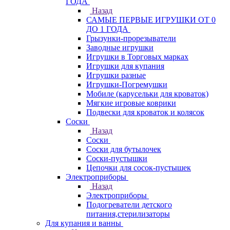
ГОДА
Назад
САМЫЕ ПЕРВЫЕ ИГРУШКИ ОТ 0
ДО 1 ГОДА
Грызунки-прорезыватели
Заводные игрушки
Игрушки в Торговых марках
Игрушки для купания
Игрушки разные
Игрушки-Погремушки
Мобиле (карусельки для кроваток)
Мягкие игровые коврики
Подвески для кроваток и колясок
Соски
Назад
Соски
Соски для бутылочек
Соски-пустышки
Цепочки для сосок-пустышек
Электроприборы
Назад
Электроприборы
Подогреватели детского
питания,стерилизаторы
Для купания и ванны