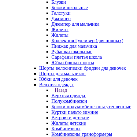
Блузки
Брюки школьные
Галстуки
Джемпер
Джемпер для мальчика
Жилеты
Жилеты
Коллекция Гулливер (для полных)
Пиджак для мальчика
Рубашки школьные
Сарафаны платья школа
Юбки брюки шорты
Шорты велосипедки бриджи для девочек
Шорты для мальчиков
Юбки для девочек
Верхняя одежда
Назад
Верхняя одежда
Полукомбинезон
Брюки полукомбинезоны утепленные
Куртки пальто зимние
Ветровки детские
Жилеты детские
Комбинезоны
Комбинезоны трансформеры