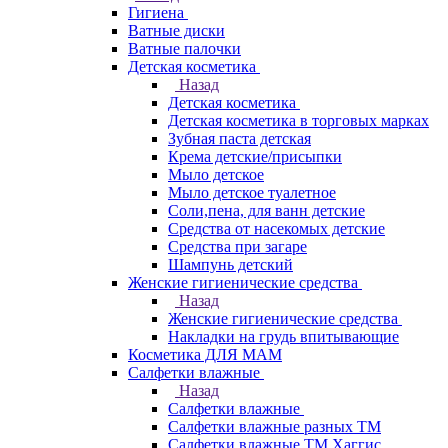
Гигиена
Ватные диски
Ватные палочки
Детская косметика
Назад
Детская косметика
Детская косметика в торговых марках
Зубная паста детская
Крема детские/присыпки
Мыло детское
Мыло детское туалетное
Соли,пена, для ванн детские
Средства от насекомых детские
Средства при загаре
Шампунь детский
Женские гигиенические средства
Назад
Женские гигиенические средства
Накладки на грудь впитывающие
Косметика ДЛЯ МАМ
Салфетки влажные
Назад
Салфетки влажные
Салфетки влажные разных ТМ
Салфетки влажные ТМ Хаггис