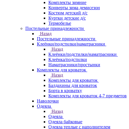
Комплекты зимние
Конверты зима демисезон
Костюм детский д/с
Куртки детские д/с
Термобелье
Постельные принадлежности
Назад
Постельные принадлежности
Клеёнки/подстилки/наматрасники
Назад
Клеёнки/подстилки/наматрасники
Клеёнка/подстилки
Наматрасники/простынки
Комплекты для кроваток
Назад
Комплекты для кроваток
Балдахины для кроваток
Борта в кроватку
Комплекты для кроваток 4-7 предметов
Наволочки
Одеяла
Назад
Одеяла
Одеяла байковые
Одеяла теплые с наполнителем