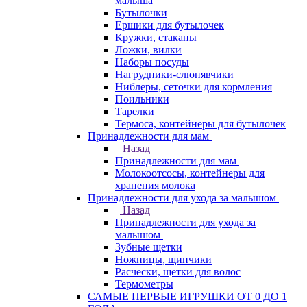
малыша
Бутылочки
Ершики для бутылочек
Кружки, стаканы
Ложки, вилки
Наборы посуды
Нагрудники-слюнявчики
Ниблеры, сеточки для кормления
Поильники
Тарелки
Термоса, контейнеры для бутылочек
Принадлежности для мам
Назад
Принадлежности для мам
Молокоотсосы, контейнеры для
хранения молока
Принадлежности для ухода за малышом
Назад
Принадлежности для ухода за
малышом
Зубные щетки
Ножницы, щипчики
Расчески, щетки для волос
Термометры
САМЫЕ ПЕРВЫЕ ИГРУШКИ ОТ 0 ДО 1