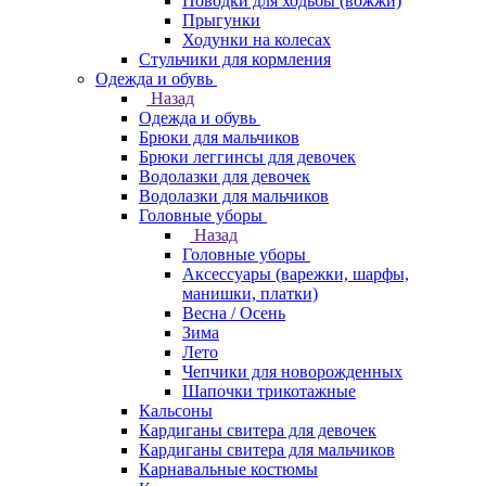
Поводки для ходьбы (вожжи)
Прыгунки
Ходунки на колесах
Стульчики для кормления
Одежда и обувь
Назад
Одежда и обувь
Брюки для мальчиков
Брюки леггинсы для девочек
Водолазки для девочек
Водолазки для мальчиков
Головные уборы
Назад
Головные уборы
Аксессуары (варежки, шарфы,
манишки, платки)
Весна / Осень
Зима
Лето
Чепчики для новорожденных
Шапочки трикотажные
Кальсоны
Кардиганы свитера для девочек
Кардиганы свитера для мальчиков
Карнавальные костюмы