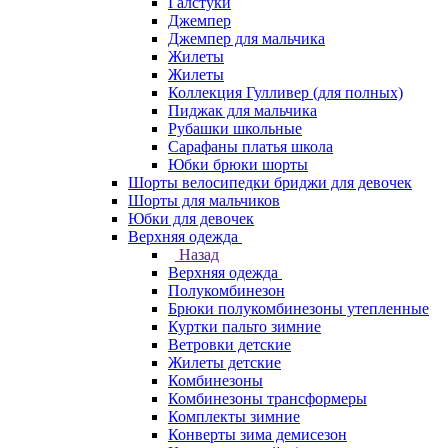
Галстуки
Джемпер
Джемпер для мальчика
Жилеты
Жилеты
Коллекция Гулливер (для полных)
Пиджак для мальчика
Рубашки школьные
Сарафаны платья школа
Юбки брюки шорты
Шорты велосипедки бриджи для девочек
Шорты для мальчиков
Юбки для девочек
Верхняя одежда
Назад
Верхняя одежда
Полукомбинезон
Брюки полукомбинезоны утепленные
Куртки пальто зимние
Ветровки детские
Жилеты детские
Комбинезоны
Комбинезоны трансформеры
Комплекты зимние
Конверты зима демисезон