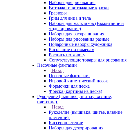
Наборы для рисования
Витражи и витражные краски
Гравюры
Грим для лица и тела
Наборы для мальчиков (Выжигание и
моделирование)
Наборы для раскрашивания
Наборы для рисования разные
Подарочные наборы художника
Рисование по номерам
Роспись по холсту
Сопутствующие товары для рисования
Песочные фантазии
Назад
Песочные фантазии
Игровой кинетический песок
Формочки для песка
Фреска (картины из песка)
Рукоделие (вышивка, шитье, вязание,
плетение)
Назад
Рукоделие (вышивка, шитье, вязание,
плетение)
Биссероплетение
Наборы для декорирования