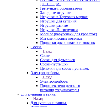
ДО 1 ГОДА
Грызунки-прорезыватели
Заводные игрушки
Игрушки в Торговых марках
Игрушки для купания
Игрушки разные
Игрушки-Погремушки
Мобиле (карусельки для кроваток)
Мягкие игровые коврики
Подвески для кроваток и колясок
Соски
Назад
Соски
Соски для бутылочек
Соски-пустышки
Цепочки для сосок-пустышек
Электроприборы
Назад
Электроприборы
Подогреватели детского
питания,стерилизаторы
Для купания и ванны
Назад
Для купания и ванны