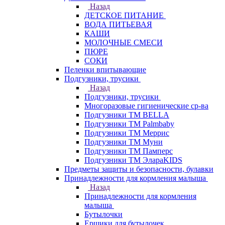
Назад
ДЕТСКОЕ ПИТАНИЕ
ВОДА ПИТЬЕВАЯ
КАШИ
МОЛОЧНЫЕ СМЕСИ
ПЮРЕ
СОКИ
Пеленки впитывающие
Подгузники, трусики
Назад
Подгузники, трусики
Многоразовые гигиенические ср-ва
Подгузники ТМ BELLA
Подгузники ТМ Palmbaby
Подгузники ТМ Меррис
Подгузники ТМ Муни
Подгузники ТМ Памперс
Подгузники ТМ ЭлараKIDS
Предметы защиты и безопасности, булавки
Принадлежности для кормления малыша
Назад
Принадлежности для кормления
малыша
Бутылочки
Ершики для бутылочек