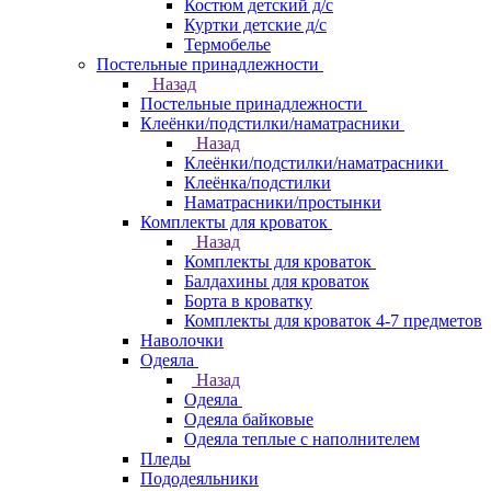
Костюм детский д/с
Куртки детские д/с
Термобелье
Постельные принадлежности
Назад
Постельные принадлежности
Клеёнки/подстилки/наматрасники
Назад
Клеёнки/подстилки/наматрасники
Клеёнка/подстилки
Наматрасники/простынки
Комплекты для кроваток
Назад
Комплекты для кроваток
Балдахины для кроваток
Борта в кроватку
Комплекты для кроваток 4-7 предметов
Наволочки
Одеяла
Назад
Одеяла
Одеяла байковые
Одеяла теплые с наполнителем
Пледы
Пододеяльники