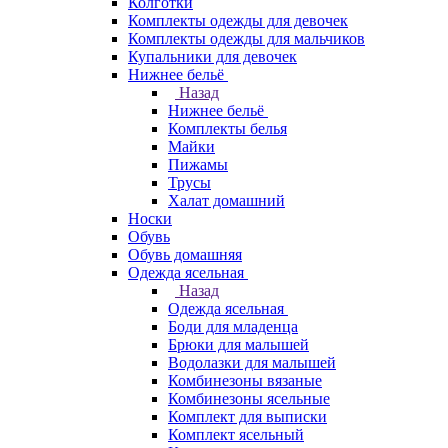
Колготки
Комплекты одежды для девочек
Комплекты одежды для мальчиков
Купальники для девочек
Нижнее бельё
Назад
Нижнее бельё
Комплекты белья
Майки
Пижамы
Трусы
Халат домашний
Носки
Обувь
Обувь домашняя
Одежда ясельная
Назад
Одежда ясельная
Боди для младенца
Брюки для малышей
Водолазки для малышей
Комбинезоны вязаные
Комбинезоны ясельные
Комплект для выписки
Комплект ясельный