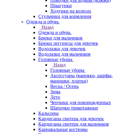
Поводки для ходьбы (вожжи)
Прыгунки
Ходунки на колесах
Стульчики для кормления
Одежда и обувь
Назад
Одежда и обувь
Брюки для мальчиков
Брюки леггинсы для девочек
Водолазки для девочек
Водолазки для мальчиков
Головные уборы
Назад
Головные уборы
Аксессуары (варежки, шарфы,
манишки, платки)
Весна / Осень
Зима
Лето
Чепчики для новорожденных
Шапочки трикотажные
Кальсоны
Кардиганы свитера для девочек
Кардиганы свитера для мальчиков
Карнавальные костюмы