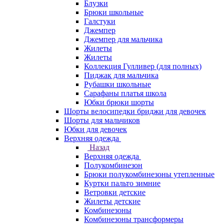
Блузки
Брюки школьные
Галстуки
Джемпер
Джемпер для мальчика
Жилеты
Жилеты
Коллекция Гулливер (для полных)
Пиджак для мальчика
Рубашки школьные
Сарафаны платья школа
Юбки брюки шорты
Шорты велосипедки бриджи для девочек
Шорты для мальчиков
Юбки для девочек
Верхняя одежда
Назад
Верхняя одежда
Полукомбинезон
Брюки полукомбинезоны утепленные
Куртки пальто зимние
Ветровки детские
Жилеты детские
Комбинезоны
Комбинезоны трансформеры