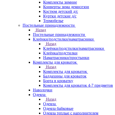
Комплекты зимние
Конверты зима демисезон
Костюм детский д/с
Куртки детские д/с
Термобелье
Постельные принадлежности
Назад
Постельные принадлежности
Клеёнки/подстилки/наматрасники
Назад
Клеёнки/подстилки/наматрасники
Клеёнка/подстилки
Наматрасники/простынки
Комплекты для кроваток
Назад
Комплекты для кроваток
Балдахины для кроваток
Борта в кроватку
Комплекты для кроваток 4-7 предметов
Наволочки
Одеяла
Назад
Одеяла
Одеяла байковые
Одеяла теплые с наполнителем