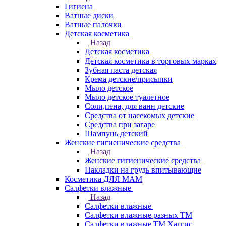
Гигиена
Ватные диски
Ватные палочки
Детская косметика
Назад
Детская косметика
Детская косметика в торговых марках
Зубная паста детская
Крема детские/присыпки
Мыло детское
Мыло детское туалетное
Соли,пена, для ванн детские
Средства от насекомых детские
Средства при загаре
Шампунь детский
Женские гигиенические средства
Назад
Женские гигиенические средства
Накладки на грудь впитывающие
Косметика ДЛЯ МАМ
Салфетки влажные
Назад
Салфетки влажные
Салфетки влажные разных ТМ
Салфетки влажные ТМ Хаггис