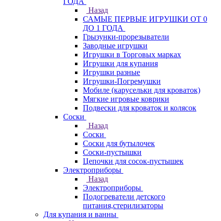
ГОДА
Назад
САМЫЕ ПЕРВЫЕ ИГРУШКИ ОТ 0
ДО 1 ГОДА
Грызунки-прорезыватели
Заводные игрушки
Игрушки в Торговых марках
Игрушки для купания
Игрушки разные
Игрушки-Погремушки
Мобиле (карусельки для кроваток)
Мягкие игровые коврики
Подвески для кроваток и колясок
Соски
Назад
Соски
Соски для бутылочек
Соски-пустышки
Цепочки для сосок-пустышек
Электроприборы
Назад
Электроприборы
Подогреватели детского
питания,стерилизаторы
Для купания и ванны