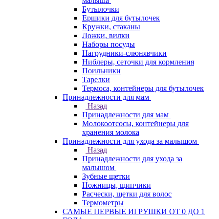
малыша
Бутылочки
Ершики для бутылочек
Кружки, стаканы
Ложки, вилки
Наборы посуды
Нагрудники-слюнявчики
Ниблеры, сеточки для кормления
Поильники
Тарелки
Термоса, контейнеры для бутылочек
Принадлежности для мам
Назад
Принадлежности для мам
Молокоотсосы, контейнеры для
хранения молока
Принадлежности для ухода за малышом
Назад
Принадлежности для ухода за
малышом
Зубные щетки
Ножницы, щипчики
Расчески, щетки для волос
Термометры
САМЫЕ ПЕРВЫЕ ИГРУШКИ ОТ 0 ДО 1