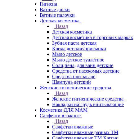
Гигиена
Ватные диски
Ватные палочки
Детская косметика
Назад
Детская косметика
Детская косметика в торговых марках
Зубная паста детская
Крема детские/присыпки
Мыло детское
Мыло детское туалетное
Соли,пена, для ванн детские
Средства от насекомых детские
Средства при загаре
Шампунь детский
Женские гигиенические средства
Назад
Женские гигиенические средства
Накладки на грудь впитывающие
Косметика ДЛЯ МАМ
Салфетки влажные
Назад
Салфетки влажные
Салфетки влажные разных ТМ
Салфетки влажные ТМ Хаггис