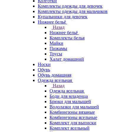
Колготки
Комплекты одежды для девочек
Комплекты одежды для мальчиков
Купальники для девочек
Нижнее бельё
Назад
Нижнее бельё
Комплекты белья
Майки
Пижамы
Трусы
Халат домашний
Носки
Обувь
Обувь домашняя
Одежда ясельная
Назад
Одежда ясельная
Боди для младенца
Брюки для малышей
Водолазки для малышей
Комбинезоны вязаные
Комбинезоны ясельные
Комплект для выписки
Комплект ясельный