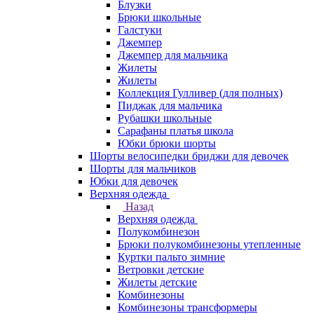
Блузки
Брюки школьные
Галстуки
Джемпер
Джемпер для мальчика
Жилеты
Жилеты
Коллекция Гулливер (для полных)
Пиджак для мальчика
Рубашки школьные
Сарафаны платья школа
Юбки брюки шорты
Шорты велосипедки бриджи для девочек
Шорты для мальчиков
Юбки для девочек
Верхняя одежда
Назад
Верхняя одежда
Полукомбинезон
Брюки полукомбинезоны утепленные
Куртки пальто зимние
Ветровки детские
Жилеты детские
Комбинезоны
Комбинезоны трансформеры