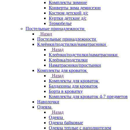
Комплекты зимние
Конверты зима демисезон
Костюм детский д/с
Куртки детские д/с
Термобелье
Постельные принадлежности
Назад
Постельные принадлежности
Клеёнки/подстилки/наматрасники
Назад
Клеёнки/подстилки/наматрасники
Клеёнка/подстилки
Наматрасники/простынки
Комплекты для кроваток
Назад
Комплекты для кроваток
Балдахины для кроваток
Борта в кроватку
Комплекты для кроваток 4-7 предметов
Наволочки
Одеяла
Назад
Одеяла
Одеяла байковые
Одеяла теплые с наполнителем