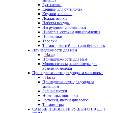
малыша
Бутылочки
Ершики для бутылочек
Кружки, стаканы
Ложки, вилки
Наборы посуды
Нагрудники-слюнявчики
Ниблеры, сеточки для кормления
Поильники
Тарелки
Термоса, контейнеры для бутылочек
Принадлежности для мам
Назад
Принадлежности для мам
Молокоотсосы, контейнеры для
хранения молока
Принадлежности для ухода за малышом
Назад
Принадлежности для ухода за
малышом
Зубные щетки
Ножницы, щипчики
Расчески, щетки для волос
Термометры
САМЫЕ ПЕРВЫЕ ИГРУШКИ ОТ 0 ДО 1