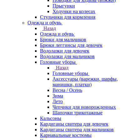
Поводки для ходьбы (вожжи)
Прыгунки
Ходунки на колесах
Стульчики для кормления
Одежда и обувь
Назад
Одежда и обувь
Брюки для мальчиков
Брюки леггинсы для девочек
Водолазки для девочек
Водолазки для мальчиков
Головные уборы
Назад
Головные уборы
Аксессуары (варежки, шарфы,
манишки, платки)
Весна / Осень
Зима
Лето
Чепчики для новорожденных
Шапочки трикотажные
Кальсоны
Кардиганы свитера для девочек
Кардиганы свитера для мальчиков
Карнавальные костюмы