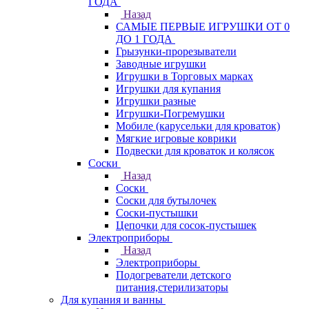
ГОДА
Назад
САМЫЕ ПЕРВЫЕ ИГРУШКИ ОТ 0
ДО 1 ГОДА
Грызунки-прорезыватели
Заводные игрушки
Игрушки в Торговых марках
Игрушки для купания
Игрушки разные
Игрушки-Погремушки
Мобиле (карусельки для кроваток)
Мягкие игровые коврики
Подвески для кроваток и колясок
Соски
Назад
Соски
Соски для бутылочек
Соски-пустышки
Цепочки для сосок-пустышек
Электроприборы
Назад
Электроприборы
Подогреватели детского
питания,стерилизаторы
Для купания и ванны