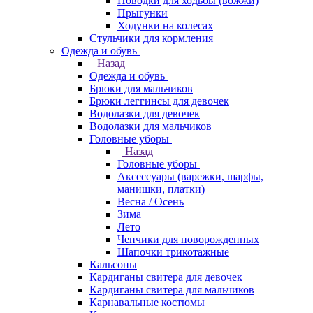
Поводки для ходьбы (вожжи)
Прыгунки
Ходунки на колесах
Стульчики для кормления
Одежда и обувь
Назад
Одежда и обувь
Брюки для мальчиков
Брюки леггинсы для девочек
Водолазки для девочек
Водолазки для мальчиков
Головные уборы
Назад
Головные уборы
Аксессуары (варежки, шарфы,
манишки, платки)
Весна / Осень
Зима
Лето
Чепчики для новорожденных
Шапочки трикотажные
Кальсоны
Кардиганы свитера для девочек
Кардиганы свитера для мальчиков
Карнавальные костюмы