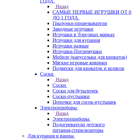
ГОДА
Назад
САМЫЕ ПЕРВЫЕ ИГРУШКИ ОТ 0
ДО 1 ГОДА
Грызунки-прорезыватели
Заводные игрушки
Игрушки в Торговых марках
Игрушки для купания
Игрушки разные
Игрушки-Погремушки
Мобиле (карусельки для кроваток)
Мягкие игровые коврики
Подвески для кроваток и колясок
Соски
Назад
Соски
Соски для бутылочек
Соски-пустышки
Цепочки для сосок-пустышек
Электроприборы
Назад
Электроприборы
Подогреватели детского
питания,стерилизаторы
Для купания и ванны