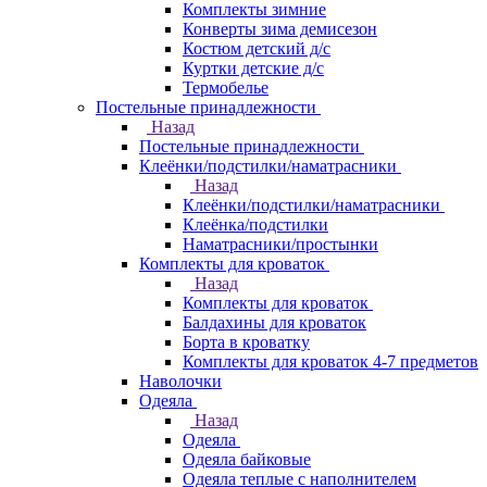
Комплекты зимние
Конверты зима демисезон
Костюм детский д/с
Куртки детские д/с
Термобелье
Постельные принадлежности
Назад
Постельные принадлежности
Клеёнки/подстилки/наматрасники
Назад
Клеёнки/подстилки/наматрасники
Клеёнка/подстилки
Наматрасники/простынки
Комплекты для кроваток
Назад
Комплекты для кроваток
Балдахины для кроваток
Борта в кроватку
Комплекты для кроваток 4-7 предметов
Наволочки
Одеяла
Назад
Одеяла
Одеяла байковые
Одеяла теплые с наполнителем