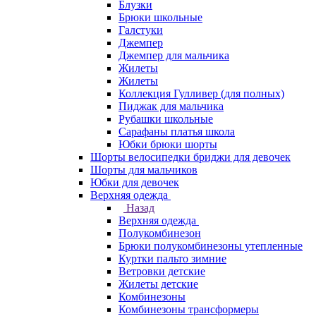
Блузки
Брюки школьные
Галстуки
Джемпер
Джемпер для мальчика
Жилеты
Жилеты
Коллекция Гулливер (для полных)
Пиджак для мальчика
Рубашки школьные
Сарафаны платья школа
Юбки брюки шорты
Шорты велосипедки бриджи для девочек
Шорты для мальчиков
Юбки для девочек
Верхняя одежда
Назад
Верхняя одежда
Полукомбинезон
Брюки полукомбинезоны утепленные
Куртки пальто зимние
Ветровки детские
Жилеты детские
Комбинезоны
Комбинезоны трансформеры