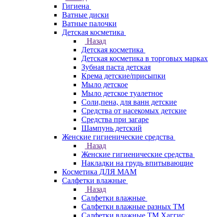
Гигиена
Ватные диски
Ватные палочки
Детская косметика
Назад
Детская косметика
Детская косметика в торговых марках
Зубная паста детская
Крема детские/присыпки
Мыло детское
Мыло детское туалетное
Соли,пена, для ванн детские
Средства от насекомых детские
Средства при загаре
Шампунь детский
Женские гигиенические средства
Назад
Женские гигиенические средства
Накладки на грудь впитывающие
Косметика ДЛЯ МАМ
Салфетки влажные
Назад
Салфетки влажные
Салфетки влажные разных ТМ
Салфетки влажные ТМ Хаггис