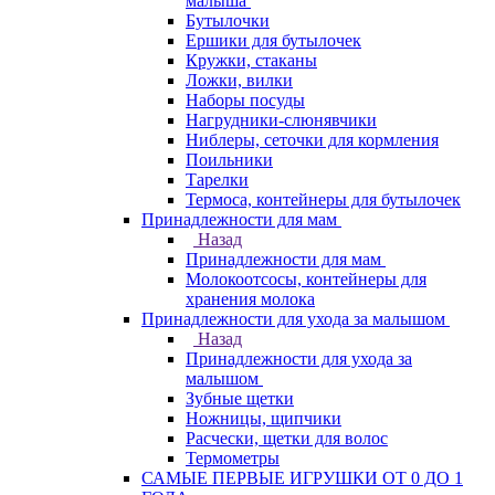
малыша
Бутылочки
Ершики для бутылочек
Кружки, стаканы
Ложки, вилки
Наборы посуды
Нагрудники-слюнявчики
Ниблеры, сеточки для кормления
Поильники
Тарелки
Термоса, контейнеры для бутылочек
Принадлежности для мам
Назад
Принадлежности для мам
Молокоотсосы, контейнеры для
хранения молока
Принадлежности для ухода за малышом
Назад
Принадлежности для ухода за
малышом
Зубные щетки
Ножницы, щипчики
Расчески, щетки для волос
Термометры
САМЫЕ ПЕРВЫЕ ИГРУШКИ ОТ 0 ДО 1