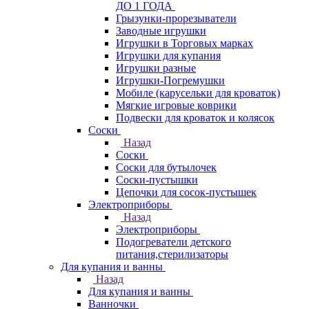
ДО 1 ГОДА
Грызунки-прорезыватели
Заводные игрушки
Игрушки в Торговых марках
Игрушки для купания
Игрушки разные
Игрушки-Погремушки
Мобиле (карусельки для кроваток)
Мягкие игровые коврики
Подвески для кроваток и колясок
Соски
Назад
Соски
Соски для бутылочек
Соски-пустышки
Цепочки для сосок-пустышек
Электроприборы
Назад
Электроприборы
Подогреватели детского
питания,стерилизаторы
Для купания и ванны
Назад
Для купания и ванны
Ванночки