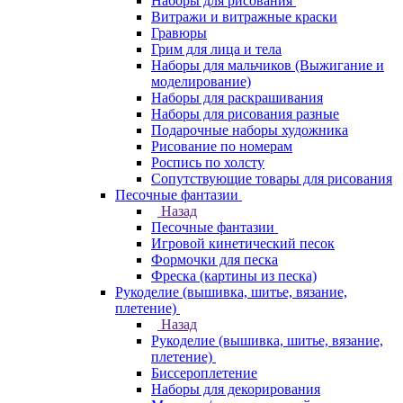
Наборы для рисования
Витражи и витражные краски
Гравюры
Грим для лица и тела
Наборы для мальчиков (Выжигание и
моделирование)
Наборы для раскрашивания
Наборы для рисования разные
Подарочные наборы художника
Рисование по номерам
Роспись по холсту
Сопутствующие товары для рисования
Песочные фантазии
Назад
Песочные фантазии
Игровой кинетический песок
Формочки для песка
Фреска (картины из песка)
Рукоделие (вышивка, шитье, вязание,
плетение)
Назад
Рукоделие (вышивка, шитье, вязание,
плетение)
Биссероплетение
Наборы для декорирования