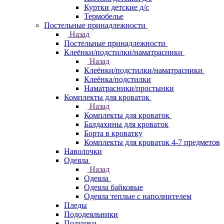
Куртки детские д/с
Термобелье
Постельные принадлежности
Назад
Постельные принадлежности
Клеёнки/подстилки/наматрасники
Назад
Клеёнки/подстилки/наматрасники
Клеёнка/подстилки
Наматрасники/простынки
Комплекты для кроваток
Назад
Комплекты для кроваток
Балдахины для кроваток
Борта в кроватку
Комплекты для кроваток 4-7 предметов
Наволочки
Одеяла
Назад
Одеяла
Одеяла байковые
Одеяла теплые с наполнителем
Пледы
Пододеяльники
Подушки