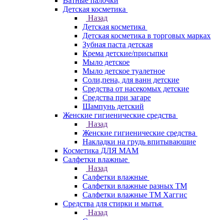
Ватные палочки
Детская косметика
Назад
Детская косметика
Детская косметика в торговых марках
Зубная паста детская
Крема детские/присыпки
Мыло детское
Мыло детское туалетное
Соли,пена, для ванн детские
Средства от насекомых детские
Средства при загаре
Шампунь детский
Женские гигиенические средства
Назад
Женские гигиенические средства
Накладки на грудь впитывающие
Косметика ДЛЯ МАМ
Салфетки влажные
Назад
Салфетки влажные
Салфетки влажные разных ТМ
Салфетки влажные ТМ Хаггис
Средства для стирки и мытья
Назад