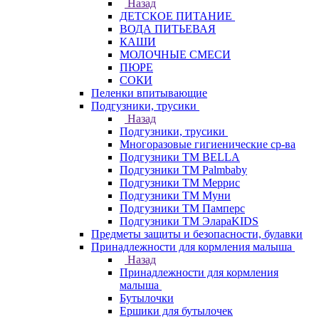
Назад
ДЕТСКОЕ ПИТАНИЕ
ВОДА ПИТЬЕВАЯ
КАШИ
МОЛОЧНЫЕ СМЕСИ
ПЮРЕ
СОКИ
Пеленки впитывающие
Подгузники, трусики
Назад
Подгузники, трусики
Многоразовые гигиенические ср-ва
Подгузники ТМ BELLA
Подгузники ТМ Palmbaby
Подгузники ТМ Меррис
Подгузники ТМ Муни
Подгузники ТМ Памперс
Подгузники ТМ ЭлараKIDS
Предметы защиты и безопасности, булавки
Принадлежности для кормления малыша
Назад
Принадлежности для кормления
малыша
Бутылочки
Ершики для бутылочек