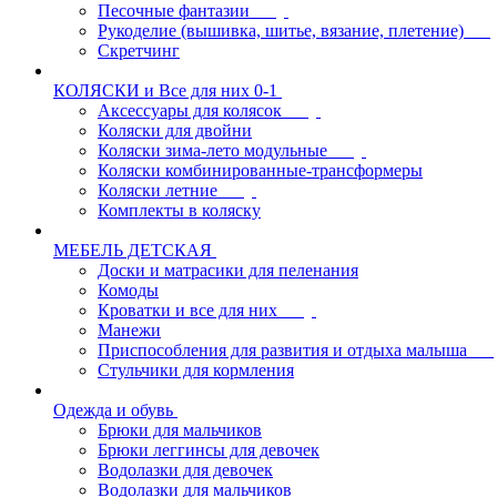
Песочные фантазии
Рукоделие (вышивка, шитье, вязание, плетение)
Скретчинг
КОЛЯСКИ и Все для них 0-1
Аксессуары для колясок
Коляски для двойни
Коляски зима-лето модульные
Коляски комбинированные-трансформеры
Коляски летние
Комплекты в коляску
МЕБЕЛЬ ДЕТСКАЯ
Доски и матрасики для пеленания
Комоды
Кроватки и все для них
Манежи
Приспособления для развития и отдыха малыша
Стульчики для кормления
Одежда и обувь
Брюки для мальчиков
Брюки леггинсы для девочек
Водолазки для девочек
Водолазки для мальчиков