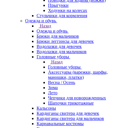
Поводки для ходьбы (вожжи)
Прыгунки
Ходунки на колесах
Стульчики для кормления
Одежда и обувь
Назад
Одежда и обувь
Брюки для мальчиков
Брюки леггинсы для девочек
Водолазки для девочек
Водолазки для мальчиков
Головные уборы
Назад
Головные уборы
Аксессуары (варежки, шарфы,
манишки, платки)
Весна / Осень
Зима
Лето
Чепчики для новорожденных
Шапочки трикотажные
Кальсоны
Кардиганы свитера для девочек
Кардиганы свитера для мальчиков
Карнавальные костюмы