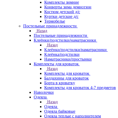
Комплекты зимние
Конверты зима демисезон
Костюм детский д/с
Куртки детские д/с
Термобелье
Постельные принадлежности
Назад
Постельные принадлежности
Клеёнки/подстилки/наматрасники
Назад
Клеёнки/подстилки/наматрасники
Клеёнка/подстилки
Наматрасники/простынки
Комплекты для кроваток
Назад
Комплекты для кроваток
Балдахины для кроваток
Борта в кроватку
Комплекты для кроваток 4-7 предметов
Наволочки
Одеяла
Назад
Одеяла
Одеяла байковые
Одеяла теплые с наполнителем