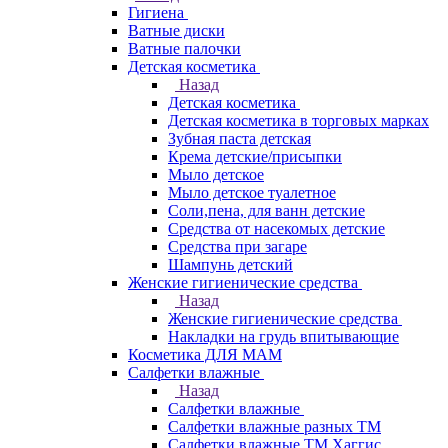
Гигиена
Ватные диски
Ватные палочки
Детская косметика
Назад
Детская косметика
Детская косметика в торговых марках
Зубная паста детская
Крема детские/присыпки
Мыло детское
Мыло детское туалетное
Соли,пена, для ванн детские
Средства от насекомых детские
Средства при загаре
Шампунь детский
Женские гигиенические средства
Назад
Женские гигиенические средства
Накладки на грудь впитывающие
Косметика ДЛЯ МАМ
Салфетки влажные
Назад
Салфетки влажные
Салфетки влажные разных ТМ
Салфетки влажные ТМ Хаггис