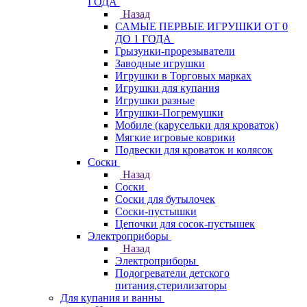
ГОДА
Назад
САМЫЕ ПЕРВЫЕ ИГРУШКИ ОТ 0
ДО 1 ГОДА
Грызунки-прорезыватели
Заводные игрушки
Игрушки в Торговых марках
Игрушки для купания
Игрушки разные
Игрушки-Погремушки
Мобиле (карусельки для кроваток)
Мягкие игровые коврики
Подвески для кроваток и колясок
Соски
Назад
Соски
Соски для бутылочек
Соски-пустышки
Цепочки для сосок-пустышек
Электроприборы
Назад
Электроприборы
Подогреватели детского
питания,стерилизаторы
Для купания и ванны