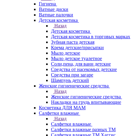
Гигиена
Ватные диски
Ватные палочки
Детская косметика
Назад
Детская косметика
Детская косметика в торговых марках
Зубная паста детская
Крема детские/присыпки
Мыло детское
Мыло детское туалетное
Соли,пена, для ванн детские
Средства от насекомых детские
Средства при загаре
Шампунь детский
Женские гигиенические средства
Назад
Женские гигиенические средства
Накладки на грудь впитывающие
Косметика ДЛЯ МАМ
Салфетки влажные
Назад
Салфетки влажные
Салфетки влажные разных ТМ
Салфетки влажные ТМ Хаггис