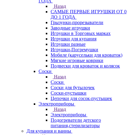
ГОДА
Назад
САМЫЕ ПЕРВЫЕ ИГРУШКИ ОТ 0
ДО 1 ГОДА
Грызунки-прорезыватели
Заводные игрушки
Игрушки в Торговых марках
Игрушки для купания
Игрушки разные
Игрушки-Погремушки
Мобиле (карусельки для кроваток)
Мягкие игровые коврики
Подвески для кроваток и колясок
Соски
Назад
Соски
Соски для бутылочек
Соски-пустышки
Цепочки для сосок-пустышек
Электроприборы
Назад
Электроприборы
Подогреватели детского
питания,стерилизаторы
Для купания и ванны