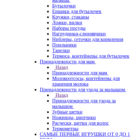
малыша
Бутылочки
Ершики для бутылочек
Кружки, стаканы
Ложки, вилки
Наборы посуды
Нагрудники-слюнявчики
Ниблеры, сеточки для кормления
Поильники
Тарелки
Термоса, контейнеры для бутылочек
Принадлежности для мам
Назад
Принадлежности для мам
Молокоотсосы, контейнеры для
хранения молока
Принадлежности для ухода за малышом
Назад
Принадлежности для ухода за
малышом
Зубные щетки
Ножницы, щипчики
Расчески, щетки для волос
Термометры
САМЫЕ ПЕРВЫЕ ИГРУШКИ ОТ 0 ДО 1