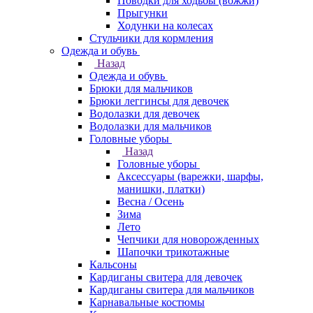
Поводки для ходьбы (вожжи)
Прыгунки
Ходунки на колесах
Стульчики для кормления
Одежда и обувь
Назад
Одежда и обувь
Брюки для мальчиков
Брюки леггинсы для девочек
Водолазки для девочек
Водолазки для мальчиков
Головные уборы
Назад
Головные уборы
Аксессуары (варежки, шарфы,
манишки, платки)
Весна / Осень
Зима
Лето
Чепчики для новорожденных
Шапочки трикотажные
Кальсоны
Кардиганы свитера для девочек
Кардиганы свитера для мальчиков
Карнавальные костюмы