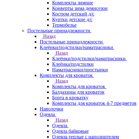
Комплекты зимние
Конверты зима демисезон
Костюм детский д/с
Куртки детские д/с
Термобелье
Постельные принадлежности
Назад
Постельные принадлежности
Клеёнки/подстилки/наматрасники
Назад
Клеёнки/подстилки/наматрасники
Клеёнка/подстилки
Наматрасники/простынки
Комплекты для кроваток
Назад
Комплекты для кроваток
Балдахины для кроваток
Борта в кроватку
Комплекты для кроваток 4-7 предметов
Наволочки
Одеяла
Назад
Одеяла
Одеяла байковые
Одеяла теплые с наполнителем