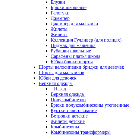
Блузки
Брюки школьные
Галстуки
Джемпер
Джемпер для мальчика
Жилеты
Жилеты
Коллекция Гулливер (для полных)
Пиджак для мальчика
Рубашки школьные
Сарафаны платья школа
Юбки брюки шорты
Шорты велосипедки бриджи для девочек
Шорты для мальчиков
Юбки для девочек
Верхняя одежда
Назад
Верхняя одежда
Полукомбинезон
Брюки полукомбинезоны утепленные
Куртки пальто зимние
Ветровки детские
Жилеты детские
Комбинезоны
Комбинезоны трансформеры