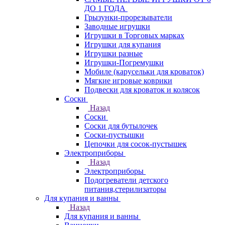
ДО 1 ГОДА
Грызунки-прорезыватели
Заводные игрушки
Игрушки в Торговых марках
Игрушки для купания
Игрушки разные
Игрушки-Погремушки
Мобиле (карусельки для кроваток)
Мягкие игровые коврики
Подвески для кроваток и колясок
Соски
Назад
Соски
Соски для бутылочек
Соски-пустышки
Цепочки для сосок-пустышек
Электроприборы
Назад
Электроприборы
Подогреватели детского
питания,стерилизаторы
Для купания и ванны
Назад
Для купания и ванны