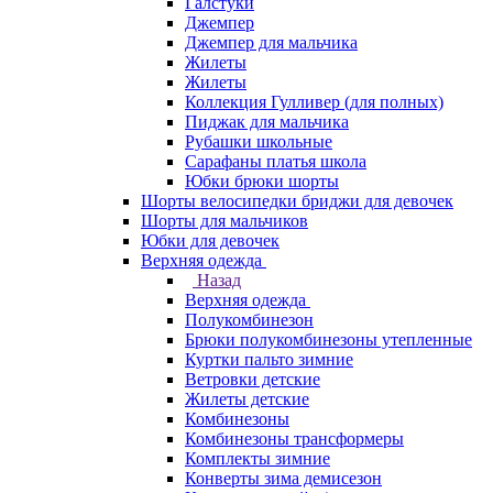
Галстуки
Джемпер
Джемпер для мальчика
Жилеты
Жилеты
Коллекция Гулливер (для полных)
Пиджак для мальчика
Рубашки школьные
Сарафаны платья школа
Юбки брюки шорты
Шорты велосипедки бриджи для девочек
Шорты для мальчиков
Юбки для девочек
Верхняя одежда
Назад
Верхняя одежда
Полукомбинезон
Брюки полукомбинезоны утепленные
Куртки пальто зимние
Ветровки детские
Жилеты детские
Комбинезоны
Комбинезоны трансформеры
Комплекты зимние
Конверты зима демисезон