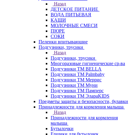
Назад
ДЕТСКОЕ ПИТАНИЕ
ВОДА ПИТЬЕВАЯ
КАШИ
МОЛОЧНЫЕ СМЕСИ
ПЮРЕ
СОКИ
Пеленки впитывающие
Подгузники, трусики
Назад
Подгузники, трусики
Многоразовые гигиенические ср-ва
Подгузники ТМ BELLA
Подгузники ТМ Palmbaby
Подгузники ТМ Меррис
Подгузники ТМ Муни
Подгузники ТМ Памперс
Подгузники ТМ ЭлараKIDS
Предметы защиты и безопасности, булавки
Принадлежности для кормления малыша
Назад
Принадлежности для кормления
малыша
Бутылочки
Ершики для бутылочек