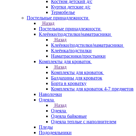
Костюм детский д/с
Куртки детские д/с
Термобелье
Постельные принадлежности
Назад
Постельные принадлежности
Клеёнки/подстилки/наматрасники
Назад
Клеёнки/подстилки/наматрасники
Клеёнка/подстилки
Наматрасники/простынки
Комплекты для кроваток
Назад
Комплекты для кроваток
Балдахины для кроваток
Борта в кроватку
Комплекты для кроваток 4-7 предметов
Наволочки
Одеяла
Назад
Одеяла
Одеяла байковые
Одеяла теплые с наполнителем
Пледы
Пододеяльники