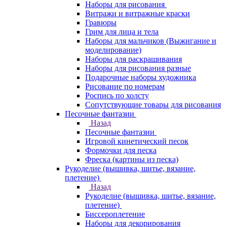
Наборы для рисования
Витражи и витражные краски
Гравюры
Грим для лица и тела
Наборы для мальчиков (Выжигание и
моделирование)
Наборы для раскрашивания
Наборы для рисования разные
Подарочные наборы художника
Рисование по номерам
Роспись по холсту
Сопутствующие товары для рисования
Песочные фантазии
Назад
Песочные фантазии
Игровой кинетический песок
Формочки для песка
Фреска (картины из песка)
Рукоделие (вышивка, шитье, вязание,
плетение)
Назад
Рукоделие (вышивка, шитье, вязание,
плетение)
Биссероплетение
Наборы для декорирования