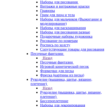
Наборы для рисования
Витражи и витражные краски
Гравюры
Грим для лица и тела
Наборы для мальчиков (Выжигание и
моделирование)
Наборы для раскрашивания
Наборы для рисования разные
Подарочные наборы художника
Рисование по номерам
Роспись по холсту
Сопутствующие товары для рисования
Песочные фантазии
Назад
Песочные фантазии
Игровой кинетический песок
Формочки для песка
Фреска (картины из песка)
Рукоделие (вышивка, шитье, вязание,
плетение)
Назад
Рукоделие (вышивка, шитье, вязание,
плетение)
Биссероплетение
Наборы для декорирования