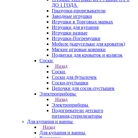
ДО 1 ГОДА
Грызунки-прорезыватели
Заводные игрушки
Игрушки в Торговых марках
Игрушки для купания
Игрушки разные
Игрушки-Погремушки
Мобиле (карусельки для кроваток)
Мягкие игровые коврики
Подвески для кроваток и колясок
Соски
Назад
Соски
Соски для бутылочек
Соски-пустышки
Цепочки для сосок-пустышек
Электроприборы
Назад
Электроприборы
Подогреватели детского
питания,стерилизаторы
Для купания и ванны
Назад
Для купания и ванны