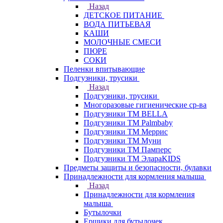
Назад
ДЕТСКОЕ ПИТАНИЕ
ВОДА ПИТЬЕВАЯ
КАШИ
МОЛОЧНЫЕ СМЕСИ
ПЮРЕ
СОКИ
Пеленки впитывающие
Подгузники, трусики
Назад
Подгузники, трусики
Многоразовые гигиенические ср-ва
Подгузники ТМ BELLA
Подгузники ТМ Palmbaby
Подгузники ТМ Меррис
Подгузники ТМ Муни
Подгузники ТМ Памперс
Подгузники ТМ ЭлараKIDS
Предметы защиты и безопасности, булавки
Принадлежности для кормления малыша
Назад
Принадлежности для кормления
малыша
Бутылочки
Ершики для бутылочек