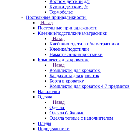
Костюм детский д/с
Куртки детские д/с
Термобелье
Постельные принадлежности
Назад
Постельные принадлежности
Клеёнки/подстилки/наматрасники
Назад
Клеёнки/подстилки/наматрасники
Клеёнка/подстилки
Наматрасники/простынки
Комплекты для кроваток
Назад
Комплекты для кроваток
Балдахины для кроваток
Борта в кроватку
Комплекты для кроваток 4-7 предметов
Наволочки
Одеяла
Назад
Одеяла
Одеяла байковые
Одеяла теплые с наполнителем
Пледы
Пододеяльники