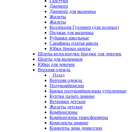
Галстуки
Джемпер
Джемпер для мальчика
Жилеты
Жилеты
Коллекция Гулливер (для полных)
Пиджак для мальчика
Рубашки школьные
Сарафаны платья школа
Юбки брюки шорты
Шорты велосипедки бриджи для девочек
Шорты для мальчиков
Юбки для девочек
Верхняя одежда
Назад
Верхняя одежда
Полукомбинезон
Брюки полукомбинезоны утепленные
Куртки пальто зимние
Ветровки детские
Жилеты детские
Комбинезоны
Комбинезоны трансформеры
Комплекты зимние
Конверты зима демисезон