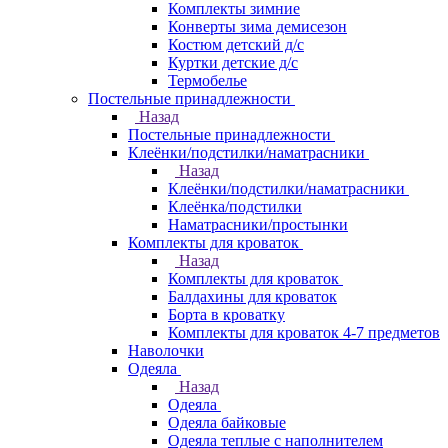
Комплекты зимние
Конверты зима демисезон
Костюм детский д/с
Куртки детские д/с
Термобелье
Постельные принадлежности
Назад
Постельные принадлежности
Клеёнки/подстилки/наматрасники
Назад
Клеёнки/подстилки/наматрасники
Клеёнка/подстилки
Наматрасники/простынки
Комплекты для кроваток
Назад
Комплекты для кроваток
Балдахины для кроваток
Борта в кроватку
Комплекты для кроваток 4-7 предметов
Наволочки
Одеяла
Назад
Одеяла
Одеяла байковые
Одеяла теплые с наполнителем