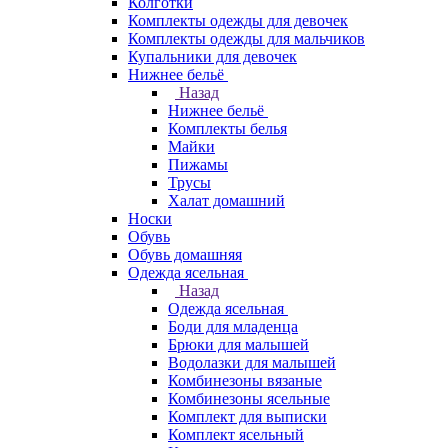
Колготки
Комплекты одежды для девочек
Комплекты одежды для мальчиков
Купальники для девочек
Нижнее бельё
Назад
Нижнее бельё
Комплекты белья
Майки
Пижамы
Трусы
Халат домашний
Носки
Обувь
Обувь домашняя
Одежда ясельная
Назад
Одежда ясельная
Боди для младенца
Брюки для малышей
Водолазки для малышей
Комбинезоны вязаные
Комбинезоны ясельные
Комплект для выписки
Комплект ясельный