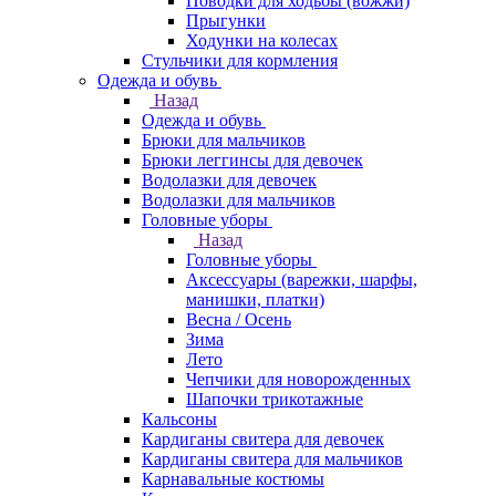
Поводки для ходьбы (вожжи)
Прыгунки
Ходунки на колесах
Стульчики для кормления
Одежда и обувь
Назад
Одежда и обувь
Брюки для мальчиков
Брюки леггинсы для девочек
Водолазки для девочек
Водолазки для мальчиков
Головные уборы
Назад
Головные уборы
Аксессуары (варежки, шарфы,
манишки, платки)
Весна / Осень
Зима
Лето
Чепчики для новорожденных
Шапочки трикотажные
Кальсоны
Кардиганы свитера для девочек
Кардиганы свитера для мальчиков
Карнавальные костюмы