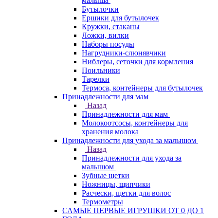
малыша
Бутылочки
Ершики для бутылочек
Кружки, стаканы
Ложки, вилки
Наборы посуды
Нагрудники-слюнявчики
Ниблеры, сеточки для кормления
Поильники
Тарелки
Термоса, контейнеры для бутылочек
Принадлежности для мам
Назад
Принадлежности для мам
Молокоотсосы, контейнеры для
хранения молока
Принадлежности для ухода за малышом
Назад
Принадлежности для ухода за
малышом
Зубные щетки
Ножницы, щипчики
Расчески, щетки для волос
Термометры
САМЫЕ ПЕРВЫЕ ИГРУШКИ ОТ 0 ДО 1