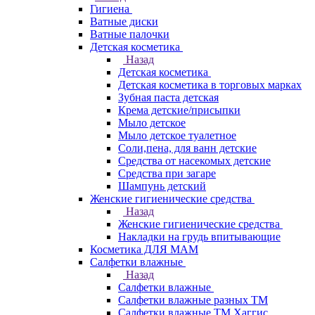
Гигиена
Ватные диски
Ватные палочки
Детская косметика
Назад
Детская косметика
Детская косметика в торговых марках
Зубная паста детская
Крема детские/присыпки
Мыло детское
Мыло детское туалетное
Соли,пена, для ванн детские
Средства от насекомых детские
Средства при загаре
Шампунь детский
Женские гигиенические средства
Назад
Женские гигиенические средства
Накладки на грудь впитывающие
Косметика ДЛЯ МАМ
Салфетки влажные
Назад
Салфетки влажные
Салфетки влажные разных ТМ
Салфетки влажные ТМ Хаггис