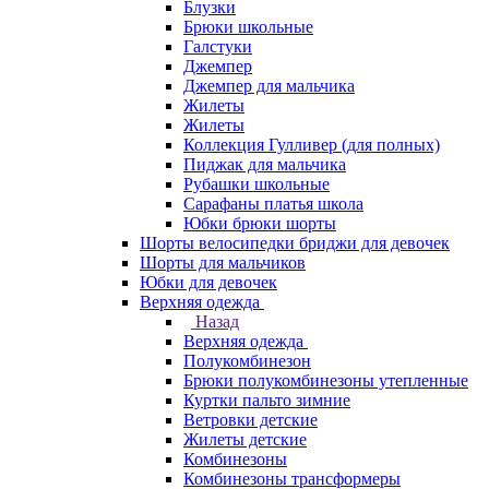
Блузки
Брюки школьные
Галстуки
Джемпер
Джемпер для мальчика
Жилеты
Жилеты
Коллекция Гулливер (для полных)
Пиджак для мальчика
Рубашки школьные
Сарафаны платья школа
Юбки брюки шорты
Шорты велосипедки бриджи для девочек
Шорты для мальчиков
Юбки для девочек
Верхняя одежда
Назад
Верхняя одежда
Полукомбинезон
Брюки полукомбинезоны утепленные
Куртки пальто зимние
Ветровки детские
Жилеты детские
Комбинезоны
Комбинезоны трансформеры