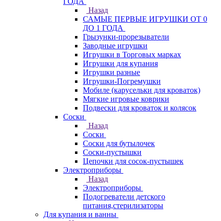
ГОДА
Назад
САМЫЕ ПЕРВЫЕ ИГРУШКИ ОТ 0
ДО 1 ГОДА
Грызунки-прорезыватели
Заводные игрушки
Игрушки в Торговых марках
Игрушки для купания
Игрушки разные
Игрушки-Погремушки
Мобиле (карусельки для кроваток)
Мягкие игровые коврики
Подвески для кроваток и колясок
Соски
Назад
Соски
Соски для бутылочек
Соски-пустышки
Цепочки для сосок-пустышек
Электроприборы
Назад
Электроприборы
Подогреватели детского
питания,стерилизаторы
Для купания и ванны